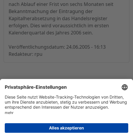
nach Ablauf einer Frist von sechs Monaten seit
Bekanntmachung der Eintragung der
Kapitalherabsetzung in das Handelsregister
erfolgen. Dies wird voraussichtlich im ersten
Kalenderquartal des Jahres 2006 sein.
Veröffentlichungsdatum: 24.06.2005 - 16:13
Redakteur: rpu
© 1998-
2026
by GSC Research GmbH
Impressum
Datenschutz