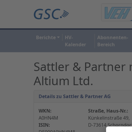
Berichte
HV-
Abonnenten-
Kalender
Bereich
Sattler & Partner
Altium Ltd.
Details zu Sattler & Partner AG
WKN:
Straße, Haus-Nr.:
A0HN4M
Künkelinstraße 49,
ISIN:
D-73614 Schorndor
DE000A0HN4M8