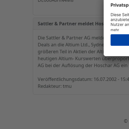
Sattler & Partner meldet Hoschar-Transa
Die Sattler & Partner AG meldet ad hoc d
Deals an die Altium Ltd., Sydney. Die Bez
größeren Teil in Aktien der Altium Ltd. ab
heutigen Altium- Kurswerten überproportio
AG bei der Auflösung der Hoschar AG ein
Veröffentlichungsdatum: 16.07.2002 - 15:
Redakteur: tmu
© 