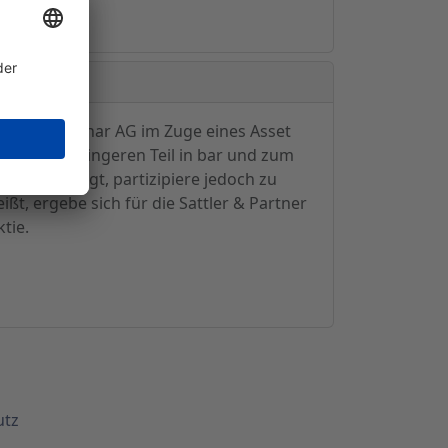
lschaft Hoschar AG im Zuge eines Asset
zu einem geringeren Teil in bar und zum
zent beteiligt, partizipiere jedoch zu
ßt, ergebe sich für die Sattler & Partner
tie.
utz