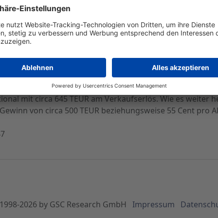
ktion mit Altium Ltd. - Volumen liegt bei 1,8 Mio. EUR
en Verkauf des operativen Geschäfts der Beteiligungsgesel
ahlung der Transaktion in Höhe von ca. 1,8 Mio. EUR werde 
gewickelt. Sattler & Partner sei an der Hoschar AG mit 15 Pro
nal mit circa 645 TEUR am Verkaufserlös. Wie es weiter hei
 Gewinn von circa 500 TEUR beziehungsweise 55 Cent pro Ak
47
1998-
2026
by GSC Research GmbH
Impressum
Datensch