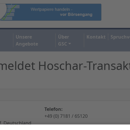
Unsere
Über
Kontakt
Spruchv
Angebote
GSC
 meldet Hoschar-Transak
Telefon:
+49 (0) 7181 / 65120
f, Deutschland
Internet:
http://www.sattlerundpartne