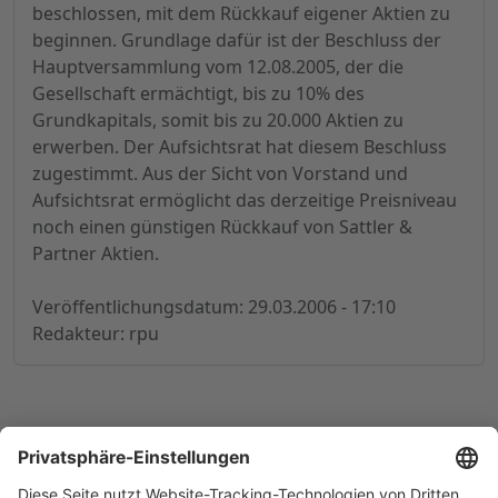
beschlossen, mit dem Rückkauf eigener Aktien zu
beginnen. Grundlage dafür ist der Beschluss der
Hauptversammlung vom 12.08.2005, der die
Gesellschaft ermächtigt, bis zu 10% des
Grundkapitals, somit bis zu 20.000 Aktien zu
erwerben. Der Aufsichtsrat hat diesem Beschluss
zugestimmt. Aus der Sicht von Vorstand und
Aufsichtsrat ermöglicht das derzeitige Preisniveau
noch einen günstigen Rückkauf von Sattler &
Partner Aktien.
Veröffentlichungsdatum: 29.03.2006 - 17:10
Redakteur: rpu
© 1998-
2026
by GSC Research GmbH
Impressum
Datenschutz