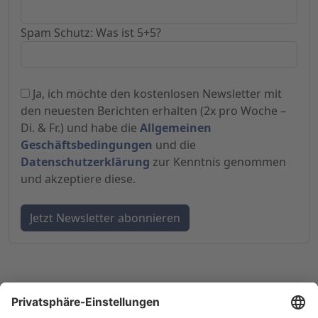
Spam Schutz: Was ist 5+5?
Ja, ich möchte den kostenlosen Newsletter mit
den neuesten Berichten erhalten (2x pro Woche –
Di. & Fr.) und habe die
Allgemeinen
Geschäftsbedingungen
und die
Datenschutzerklärung
zur Kenntnis genommen
und akzeptiere diese.
© 1998-
2026
by GSC Research GmbH
Impressum