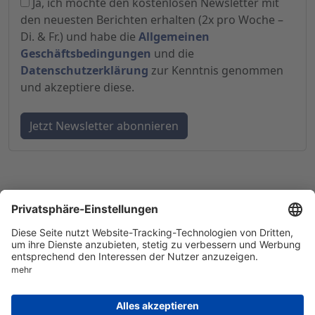
Ja, ich möchte den kostenlosen Newsletter mit
den neuesten Berichten erhalten (2x pro Woche –
Di. & Fr.) und habe die
Allgemeinen
Geschäftsbedingungen
und die
Datenschutzerklärung
zur Kenntnis genommen
und akzeptiere diese.
© 1998-
2026
by GSC Research GmbH
Impressum
Datenschutz