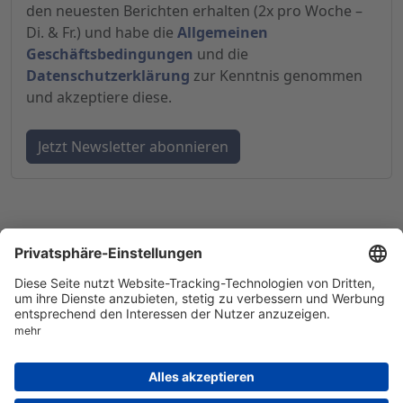
den neuesten Berichten erhalten (2x pro Woche –
Di. & Fr.) und habe die
Allgemeinen
Geschäftsbedingungen
und die
Datenschutzerklärung
zur Kenntnis genommen
und akzeptiere diese.
© 1998-
2026
by GSC Research GmbH
Impressum
Datenschutz