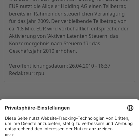
EUR nutzt die Allgeier Holding AG einen Teilbetrag
bereits im Rahmen der steuerlichen Veranlagung
für das Jahr 2009. Der verbleibende Teilbetrag von
ca. 1,8 Mio. EUR wird vorbehaltlich entsprechender
Aktivierung von 'Aktiven Latenten Steuern' das
Konzernergebnis nach Steuern für das
Geschäftsjahr 2010 erhöhen.
Veröffentlichungsdatum: 26.04.2010 - 18:37
Redakteur: rpu
© 1998-
2026
by GSC Research GmbH
Impressum
Datenschutz