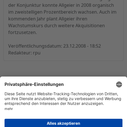
der Konjunktur konnte Allgeier in 2008 organisch
im zweistelligen Prozentbereich wachsen. Auch im
kommenden Jahr plant Allgeier ihren
Wachstumskurs durch weitere Akquisitionen
fortzusetzen.
Veröffentlichungsdatum: 23.12.2008 - 18:52
Redakteur: rpu
© 1998-
2026
by GSC Research GmbH
Impressum
Datenschutz