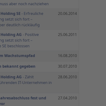
 muss aber noch nachziehen
 Holding SE
- Erfreuliche
20.06.2014
g setzt sich fort –
er deutlich rückläufig
r Holding AG
- Positive
25.06.2011
g setzt sich fort –
 SE beschlossen
vem Wachstumspfad
16.08.2010
on bekannt gegeben
30.07.2010
r Holding AG
- Zählt
28.06.2010
führenden IT-Unternehmen in
 Jahresabschluss fest und
27.04.2010
vor