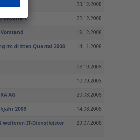
ext GmbH
23.12.2008
trukturiert
22.12.2008
 Vorstand
19.12.2008
ng im dritten Quartal 2008
14.11.2008
08.10.2008
10.09.2008
TRA AG
20.08.2008
lbjahr 2008
14.08.2008
 weiteren IT-Dienstleister
29.07.2008