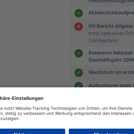
Dienstleistungsmark
Aktienrückkaufp
HV-Bericht Allgeie
trotz operativer Er
Cashbestand
Rezession belastet 
Geschäftsjahr 2009
Wachstum im erste
Aufsichtsrat stellt
schlägt Dividende 
Vorläufige Geschäf
Wertberichtigung '
Konzernabschluss 