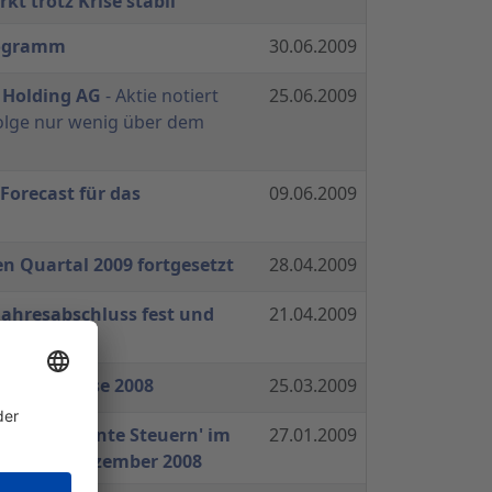
t trotz Krise stabil
rogramm
30.06.2009
r Holding AG
- Aktie notiert
25.06.2009
folge nur wenig über dem
Forecast für das
09.06.2009
n Quartal 2009 fortgesetzt
28.04.2009
 Jahresabschluss fest und
21.04.2009
vor
tsergebnisse 2008
25.03.2009
Aktive Latente Steuern' im
27.01.2009
zum 31. Dezember 2008