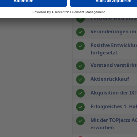
Akquisition der N
Portfolio wird ums
Veränderungen im
Positive Entwicklu
fortgesetzt
Vorstand verstärkt
Aktienrückkauf
Akquisition der IX
Erfolgreiches 1. Ha
Mit der TOPjects AG
erworben