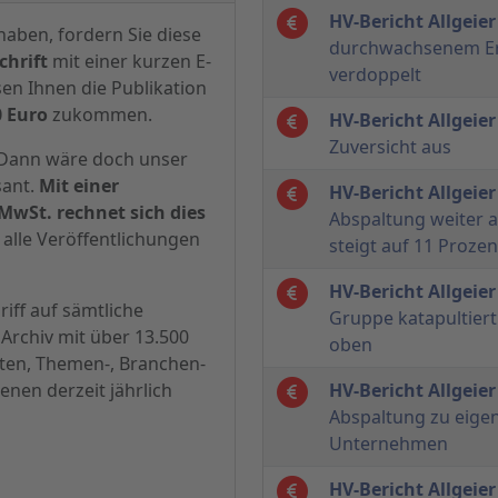
HV-Bericht Allgeier
haben, fordern Sie diese
durchwachsenem Erf
hrift
mit einer kurzen E-
verdoppelt
sen Ihnen die Publikation
0 Euro
zukommen.
HV-Bericht Allgeier
Zuversicht aus
? Dann wäre doch unser
sant.
Mit einer
HV-Bericht Allgeier
MwSt. rechnet sich dies
Abspaltung weiter 
alle Veröffentlichungen
steigt auf 11 Prozen
HV-Bericht Allgeier
iff auf sämtliche
Gruppe katapultiert
Archiv mit über 13.500
oben
hten, Themen-, Branchen-
enen derzeit jährlich
HV-Bericht Allgeier
Abspaltung zu eige
Unternehmen
HV-Bericht Allgeier