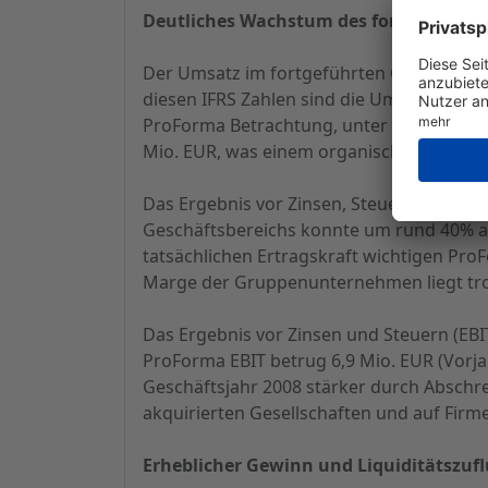
Deutliches Wachstum des fortgeführten
Der Umsatz im fortgeführten Geschäftsber
diesen IFRS Zahlen sind die Umsatzanteil
ProForma Betrachtung, unter Einbezug d
Mio. EUR, was einem organischen Wachstu
Das Ergebnis vor Zinsen, Steuern sowie A
Geschäftsbereichs konnte um rund 40% auf
tatsächlichen Ertragskraft wichtigen ProF
Marge der Gruppenunternehmen liegt tro
Das Ergebnis vor Zinsen und Steuern (EBIT
ProForma EBIT betrug 6,9 Mio. EUR (Vorja
Geschäftsjahr 2008 stärker durch Abschr
akquirierten Gesellschaften und auf Firm
Erheblicher Gewinn und Liquiditätszufl