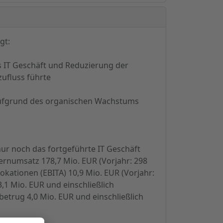
gt:
as IT Geschäft und Reduzierung der
ufluss führte
aufgrund des organischen Wachstums
nur noch das fortgeführte IT Geschäft
rnumsatz 178,7 Mio. EUR (Vorjahr: 298
kationen (EBITA) 10,9 Mio. EUR (Vorjahr:
,1 Mio. EUR und einschließlich
etrug 4,0 Mio. EUR und einschließlich