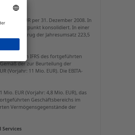
78,7 Mio. EUR per 31. Dezember 2008. In
Erwerbszeitpunkt konsolidiert. In einer
nehmen, betrug der Jahresumsatz 223,5
(EBITA) nach IFRS des fortgeführten
. Gemäß der zur Beurteilung der
R (Vorjahr: 11 Mio. EUR). Die EBITA-
 Mio. EUR (Vorjahr: 4,8 Mio. EUR), das
 fortgeführten Geschäftsbereichs im
vierten Vermögensgegenstände der
 Services