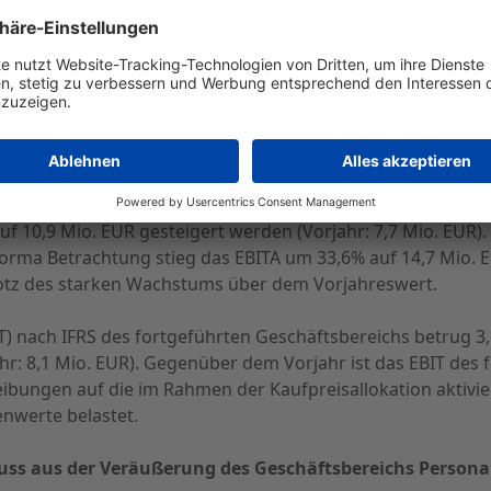
 Geschäftsbereichs
eich stieg von 133,4 Mio. EUR im Vorjahr um ca. 34% auf 1
e der in 2008 erworbenen Unternehmen zeitanteilig ab dem 
er gesamten Jahresumsätze der in 2008 erworbenen Unter
m von ca. 24% entspricht.
bschreibungen auf Firmenwerte und Kaufpreisallokationen 
 10,9 Mio. EUR gesteigert werden (Vorjahr: 7,7 Mio. EUR)
orma Betrachtung stieg das EBITA um 33,6% auf 14,7 Mio. EU
tz des starken Wachstums über dem Vorjahreswert.
) nach IFRS des fortgeführten Geschäftsbereichs betrug 3,1
hr: 8,1 Mio. EUR). Gegenüber dem Vorjahr ist das EBIT des
eibungen auf die im Rahmen der Kaufpreisallokation akti
enwerte belastet.
uss aus der Veräußerung des Geschäftsbereichs Personal