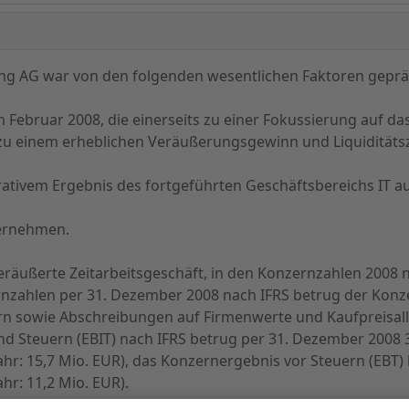
ding AG war von den folgenden wesentlichen Faktoren geprä
m Februar 2008, die einerseits zu einer Fokussierung auf d
u einem erheblichen Veräußerungsgewinn und Liquiditätsz
ativem Ergebnis des fortgeführten Geschäftsbereichs IT 
ternehmen.
eräußerte Zeitarbeitsgeschäft, in den Konzernzahlen 2008 
nzahlen per 31. Dezember 2008 nach IFRS betrug der Konze
rn sowie Abschreibungen auf Firmenwerte und Kaufpreisallo
nd Steuern (EBIT) nach IFRS betrug per 31. Dezember 2008 3
r: 15,7 Mio. EUR), das Konzernergebnis vor Steuern (EBT) b
r: 11,2 Mio. EUR).