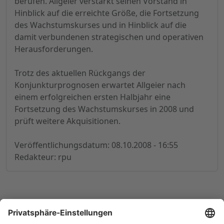
berufen. Allgeier verstärkt seinen Vorstand in
Hinblick auf die erreichte Größe, die Fortsetzung
des Wachstumskurses und in Hinblick auf die
damit verbundenen strategischen und operativen
Herausforderungen.
Trotz des aktuellen Rückgangs der
Konjunkturprognosen erwartet Allgeier nach
einem erfolgreichen ersten Halbjahr eine
Fortsetzung des Wachstumskurses in 2008 und
prüft weitere Akquisitionen.
Veröffentlichungsdatum: 08.10.2008 - 16:55
Redakteur: rpu
© 1998-
2026
by GSC Research GmbH
Impressum