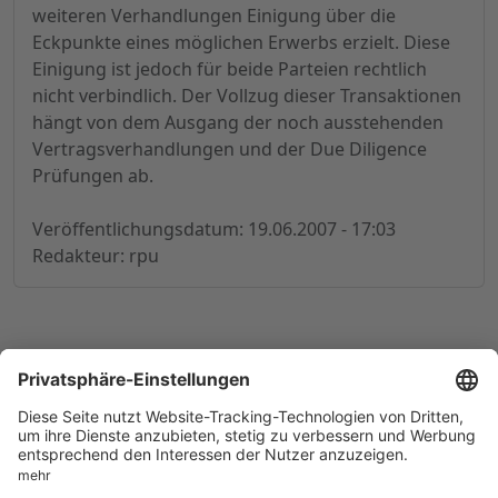
weiteren Verhandlungen Einigung über die
Eckpunkte eines möglichen Erwerbs erzielt. Diese
Einigung ist jedoch für beide Parteien rechtlich
nicht verbindlich. Der Vollzug dieser Transaktionen
hängt von dem Ausgang der noch ausstehenden
Vertragsverhandlungen und der Due Diligence
Prüfungen ab.
Veröffentlichungsdatum: 19.06.2007 - 17:03
Redakteur: rpu
© 1998-
2026
by GSC Research GmbH
Impressum
Datenschutz