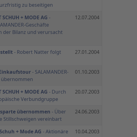
rzfristig zu beseitigen
T SCHUH + MODE AG
-
12.07.2004
LAMANDER-Geschäfte
n der Bilanz und verursacht
tellt
- Robert Natter folgt
27.01.2004
Einkaufstour
- SALAMANDER-
01.10.2003
e übernommen
T SCHUH + MODE AG
- Durch
20.07.2003
ropäische Verbundgruppe
hsparte übernommen
- Über
24.06.2003
 Stillschweigen vereinbart
 Schuh + Mode AG
- Aktionäre
10.04.2003