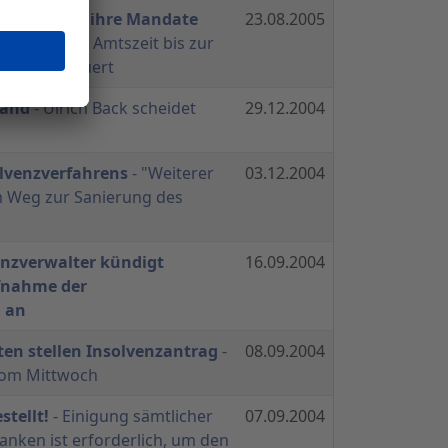
ieder legen ihre Mandate
23.08.2005
ß hätte die Amtszeit bis zur
2006 gedauert
tand
- Ulrich Back scheidet
29.12.2004
s
olvenzverfahrens
- "Weiterer
03.12.2004
m Weg zur Sanierung des
enzverwalter kündigt
16.09.2004
fnahme der
g an
ten stellen Insolvenzantrag
-
08.09.2004
vom Mittwoch
stellt!
- Einigung sämtlicher
07.09.2004
anken ist erforderlich, um den