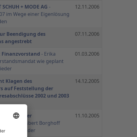
T SCHUH + MODE AG
-
12.11.2006
2007 im Wege einer Eigenlösung
den
zur Beendigung des
07.11.2006
ns angestrebt
t Finanzvorstand
- Erika
01.03.2006
orstandsmandat wie geplant
nieder
nt Klagen des
14.12.2005
s auf Feststellung der
hresabschlüsse 2002 und 2003
trumpf neuer
11.10.2005
tzender
- Gisbert Borghoff
der Vorsitzender