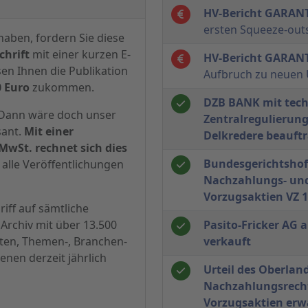
HV-Bericht GARAN
ersten Squeeze-ou
haben, fordern Sie diese
hrift
mit einer kurzen E-
HV-Bericht GARAN
sen Ihnen die Publikation
Aufbruch zu neuen 
0 Euro
zukommen.
DZB BANK mit tech
? Dann wäre doch unser
Zentralregulierun
sant.
Mit einer
Delkredere beauft
MwSt. rechnet sich dies
Bundesgerichtshof
alle Veröffentlichungen
Nachzahlungs- un
Vorzugsaktien VZ 1
iff auf sämtliche
Archiv mit über 13.500
Pasito-Fricker AG
hten, Themen-, Branchen-
verkauft
enen derzeit jährlich
Urteil des Oberlan
Nachzahlungsrech
Vorzugsaktien erw