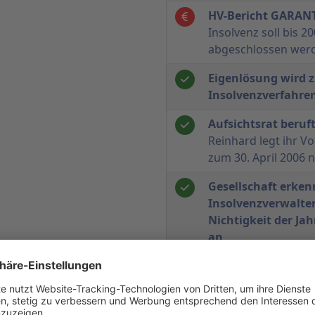
HV-Bericht GARAN
Insolvenz soll bis 
abgeschlossen wer
Eigenlösung wird 
Insolvenzverfahre
Aufsichtsrat beruf
Reinhard legt ihr V
zum 30. April 2006 
Gesellschaft erken
Insolvenzverwalter
Nichtigkeit der Ja
an
Veit-Gunnar Schüt
Aufsichtsratsvorsi
wird stellvertreten