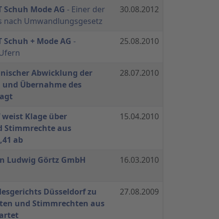
T Schuh Mode AG
- Einer der
30.08.2012
ts nach Umwandlungsgesetz
T Schuh + Mode AG
-
25.08.2010
Ufern
nischer Abwicklung der
28.07.2010
g und Übernahme des
ragt
 weist Klage über
15.04.2010
d Stimmrechte aus
,41 ab
 an Ludwig Görtz GmbH
16.03.2010
desgerichts Düsseldorf zu
27.08.2009
ten und Stimmrechten aus
artet