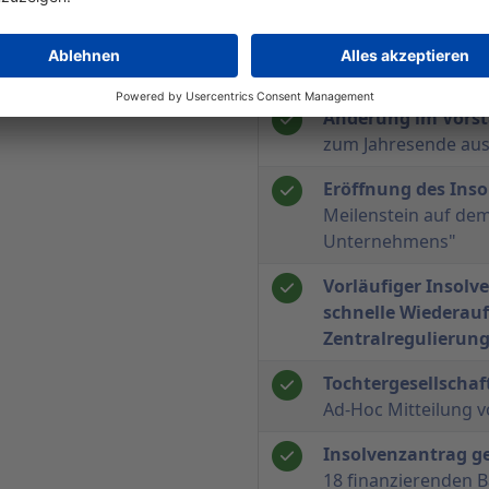
Aufsichtsratsmitgl
nieder
- Turnusgemä
Hauptversammlung 
Änderung im Vors
zum Jahresende au
Eröffnung des Ins
Meilenstein auf de
Unternehmens"
Vorläufiger Insolv
schnelle Wiederau
Zentralregulierun
Tochtergesellschaf
Ad-Hoc Mitteilung 
Insolvenzantrag ge
18 finanzierenden B