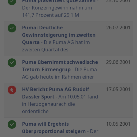
Puma präsentiert gute Zahlen
-
25.10.2001
Der Konzerngewinn nahm um
141,7 Prozent auf 29,1 M
Puma: Deutliche
26.07.2001
Gewinnsteigerung im zweiten
Quarta
- Die Puma AG hat im
zweiten Quartal des
Puma übernimmt schwedische
29.06.2001
Tretorn-Firmengrup
- Die Puma
AG gab heute im Rahmen einer
HV Bericht Puma AG Rudolf
17.05.2001
Dassler Sport
- Am 10.05.01 fand
in Herzogenaurach die
ordentliche
Puma will Ergebnis
10.05.2001
überproportional steigern
- Der