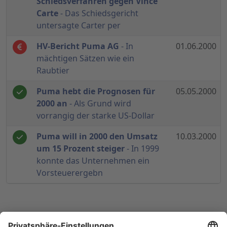
Schiedsverfahren gegen Vince
Carte
- Das Schiedsgericht
untersagte Carter per
HV-Bericht Puma AG
- In
01.06.2000
mächtigen Sätzen wie ein
Raubtier
Puma hebt die Prognosen für
05.05.2000
2000 an
- Als Grund wird
vorrangig der starke US-Dollar
Puma will in 2000 den Umsatz
10.03.2000
um 15 Prozent steiger
- In 1999
konnte das Unternehmen ein
Vorsteuerergebn