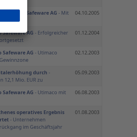
dendenfähig
z Utimaco Safeware AG
- Mit
04.10.2005
lg
o Safeware AG
- Erfolgreicher
01.12.2004
ortgesetzt
o Safeware AG
- Utimaco
02.12.2003
er Gewinnzone
italerhöhung durch
-
05.09.2003
n 12,1 Mio. EUR zu
o Safeware AG
- Utimaco mit
06.08.2003
henes operatives Ergebnis
01.08.2003
rtet
- Unternehmen
rückgang im Geschäftsjahr