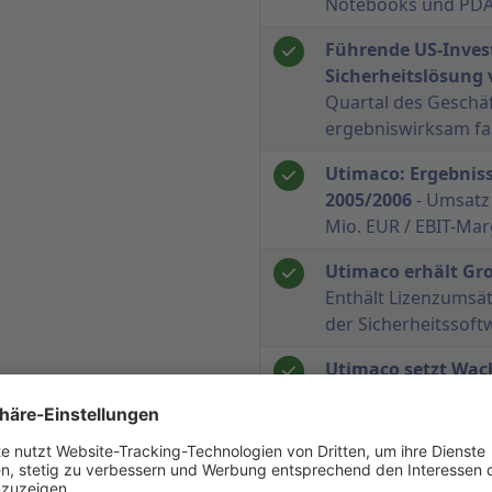
Notebooks und PDA
Führende US-Invest
Sicherheitslösung
Quartal des Geschä
ergebniswirksam fa
Utimaco: Ergebnis
2005/2006
- Umsatz
Mio. EUR / EBIT-Mar
Utimaco erhält Gr
Enthält Lizenzumsä
der Sicherheitssof
Utimaco setzt Wac
Umsatzwachstum vo
des Geschäftsjahre
HV-Bericht Utimac