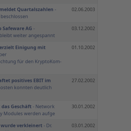
meldet Quartalszahlen
-
02.06.2003
 beschlossen
o Safeware AG
-
03.12.2002
 bleibt weiter angespannt
rzielt Einigung mit
01.10.2002
über
lichtung für den KryptoKom-
ftet positives EBIT im
27.02.2002
Kosten konnten deutlich
 das Geschäft
- Network
30.01.2002
ity Modules werden aufge
 wurde verkleinert
- Dr.
03.01.2002