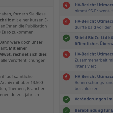
HV-Bericht Utimac
nimmt 95-Prozent-
haben, fordern Sie diese
hrift
mit einer kurzen E-
HV-Bericht Utimac
sen Ihnen die Publikation
dürfte bald vor der
0 Euro
zukommen.
Shield BidCo Ltd kü
? Dann wäre doch unser
öffentliches Über
sant.
Mit einer
HV-Bericht Utimac
MwSt. rechnet sich dies
Zusammenarbeit mi
alle Veröffentlichungen
intensiviert
iff auf sämtliche
HV-Bericht Utimac
Archiv mit über 13.500
Beherrschungs- un
hten, Themen-, Branchen-
beschlossen
enen derzeit jährlich
Veränderungen im
Barabfindung für 