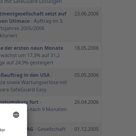
s mit SafeGuard-Lösungen
mentgesellschaft setzt auf
23.06.2006
 von Utimaco
- Auftrag im 3.
ftsjahres 2005/2006
kturiert
se der ersten neun Monate
18.05.2006
 wächst um 17,3% auf 31,2
ge auf 24,9% gesteigert
oßauftrag in den USA
-
05.05.2006
tze sowie Wartungserlöse mit
tware SafeGuard Easy
hstumskurs fort
-
26.04.2006
n rund 17% nach 9 Monaten
s 2005/2006
o Safeware AG
- Gesellschaft
01.12.2005