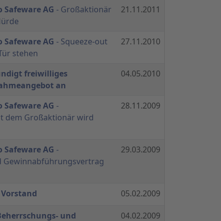
o Safeware AG
- Großaktionär
21.11.2011
Hürde
o Safeware AG
- Squeeze-out
27.11.2010
 Tür stehen
ndigt freiwilliges
04.05.2010
nahmeangebot an
o Safeware AG
-
28.11.2009
t dem Großaktionär wird
o Safeware AG
-
29.03.2009
d Gewinnabführungsvertrag
 Vorstand
05.02.2009
Beherrschungs- und
04.02.2009