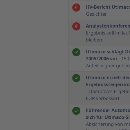
HV-Bericht Utimac
Gesichter
Analystenkonferen
Ergebnis soll im la
bleiben
Utimaco schlägt Di
2005/2006 vor
- 15 C
Anteilseigner gehen
Utimaco erzielt de
Ergebnissteigerung
- Operatives Ergebn
EUR verbessert
Führender Automob
sich für Utimaco-S
Absicherung von meh