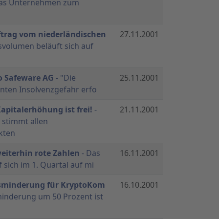
das Unternehmen zum
ftrag vom niederländischen
27.11.2001
svolumen beläuft sich auf
o Safeware AG
- "Die
25.11.2001
enten Insolvenzgefahr erfo
apitalerhöhung ist frei!
-
21.11.2001
stimmt allen
kten
eiterhin rote Zahlen
- Das
16.11.2001
 sich im 1. Quartal auf mi
isminderung für KryptoKom
16.10.2001
minderung um 50 Prozent ist