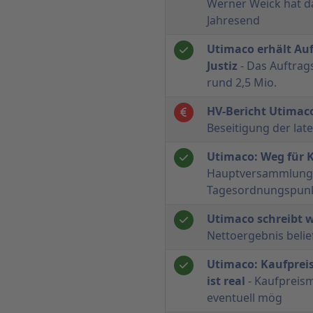
Werner Weick hat 
Jahresend
Utimaco erhält Au
Justiz
- Das Auftrag
rund 2,5 Mio.
HV-Bericht Utimac
Beseitigung der lat
Utimaco: Weg für K
Hauptversammlung 
Tagesordnungspun
Utimaco schreibt w
Nettoergebnis belief
Utimaco: Kaufpre
ist real
- Kaufpreis
eventuell mög