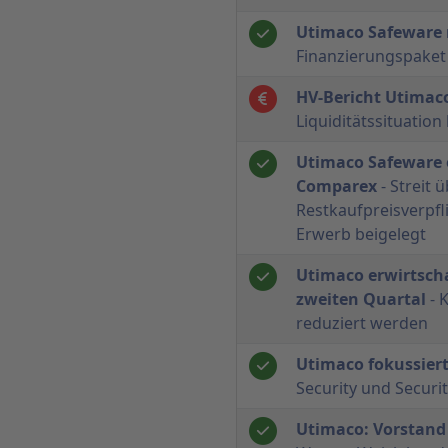
Utimaco Safeware 
Finanzierungspaket
HV-Bericht Utimac
Liquiditätssituation
Utimaco Safeware e
Comparex
- Streit 
Restkaufpreisverpf
Erwerb beigelegt
Utimaco erwirtscha
zweiten Quartal
- 
reduziert werden
Utimaco fokussiert
Security und Secur
Utimaco: Vorstand