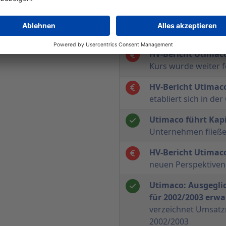
ist nun wieder divi
Analystenkonferen
Sicherheit zum Erfo
HV-Bericht Utimac
Kurs wurde weiter f
HV-Bericht Utimac
etabliert sich in d
Utimaco führt Kap
Unternehmen fließe
HV-Bericht Utimac
neuen Perspektiven
Utimaco: Ausgeglic
für 2002/2003 erwa
verzeichnet Umsatz
2002/2003