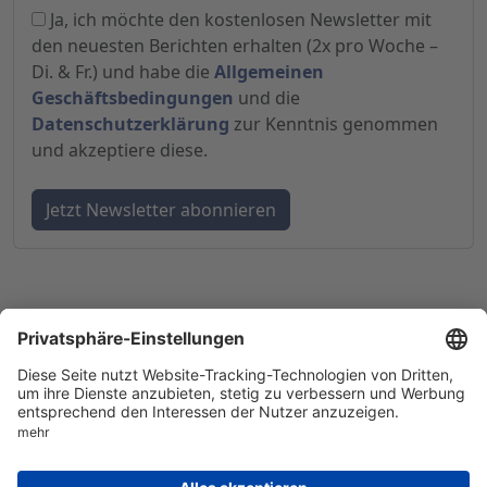
Ja, ich möchte den kostenlosen Newsletter mit
den neuesten Berichten erhalten (2x pro Woche –
Di. & Fr.) und habe die
Allgemeinen
Geschäftsbedingungen
und die
Datenschutzerklärung
zur Kenntnis genommen
und akzeptiere diese.
© 1998-
2026
by GSC Research GmbH
Impressum
Datenschutz