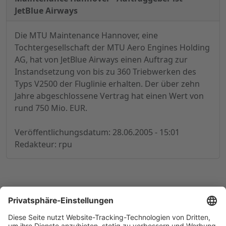
JetBlue Airways
Die MTU Maintenance Hannover, eine
Tochtergesellschaft der MTU Aero Engines Holding
AG, hat von JetBlue Airways einen Auftrag zur
Instandsetzung von bis zu 360 Triebwerken des
Typs V2500 der Fluglinie erhalten. Der über zehn
Jahre abgeschlossene Vertrag hat einen Wert von
rund 750 Mio. EUR.
Veröffentlichungsdatum: 28.06.2005 - 15:01
Redakteur: rpu
© 1998-
2026
by GSC Research GmbH
Impressum
Datenschutz