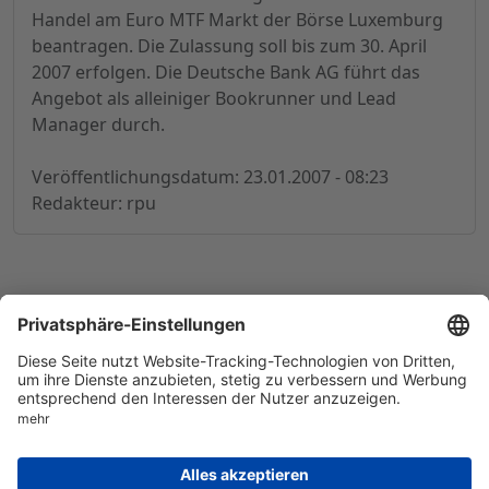
Handel am Euro MTF Markt der Börse Luxemburg
beantragen. Die Zulassung soll bis zum 30. April
2007 erfolgen. Die Deutsche Bank AG führt das
Angebot als alleiniger Bookrunner und Lead
Manager durch.
Veröffentlichungsdatum: 23.01.2007 - 08:23
Redakteur: rpu
© 1998-
2026
by GSC Research GmbH
Impressum
Datenschutz