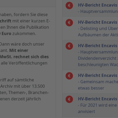
HV-Bericht Encavis
- Hauptversammlung
haben, fordern Sie diese
hrift
mit einer kurzen E-
HV-Bericht Encavis
sen Ihnen die Publikation
- Delisting und Über
0 Euro
zukommen.
Aufbäumen der Akt
? Dann wäre doch unser
HV-Bericht Encavis
sant.
Mit einer
- Hauptversammlung
MwSt. rechnet sich dies
Dividendenverzicht
alle Veröffentlichungen
beschleunigten Wa
HV-Bericht Encavis
iff auf sämtliche
- Gemeinsam machen
Archiv mit über 13.500
etwas besser
hten, Themen-, Branchen-
enen derzeit jährlich
HV-Bericht Encavis
- Für 2021 wird ein
anvisiert