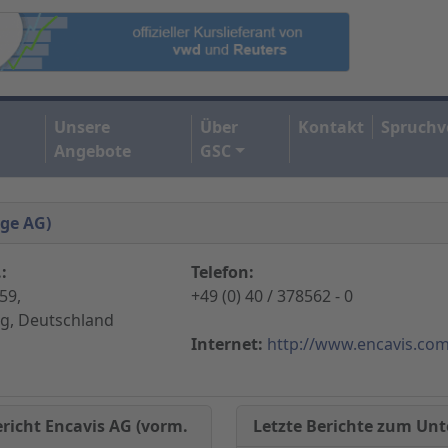
Unsere
Über
Kontakt
Spruchv
Angebote
GSC
age AG)
:
Telefon:
59,
+49 (0) 40 / 378562 - 0
g, Deutschland
Internet:
http://www.encavis.co
Letzte Berichte zum U
richt Encavis AG (vorm.