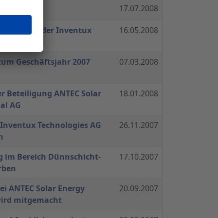
s 2008
17.07.2008
zierung bei der Inventux
16.05.2008
zum Geschäftsjahr 2007
07.03.2008
r Beteiligung ANTEC Solar
18.01.2008
nal AG
 Inventux Technologies AG
26.11.2007
n
g im Bereich Dünnschicht-
17.10.2007
rben
ei ANTEC Solar Energy
20.09.2007
wird mitgemacht