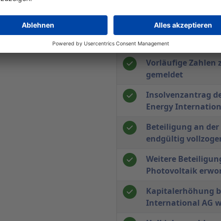
Halbjahresergebni
Erfolgreiche Syndi
Technologies AG
Vorläufige Zahlen 
gemeldet
Insolvenzantrag de
Energy Internatio
Beteiligung an der
endgültig vollzoge
Weitere Beteiligun
Photovoltaik erwo
Kapitalerhöhung b
International AG 