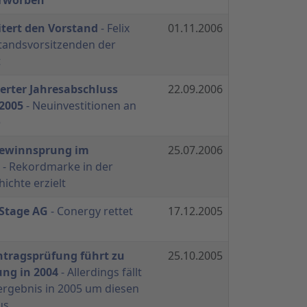
itert den Vorstand
- Felix
01.11.2006
tandsvorsitzenden der
t
ierter Jahresabschluss
22.09.2006
 2005
- Neuinvestitionen an
e
Gewinnsprung im
25.07.2006
- Rekordmarke in der
chte erzielt
 Stage AG
- Conergy rettet
17.12.2005
htragsprüfung führt zu
25.10.2005
ung in 2004
- Allerdings fällt
ergebnis in 2005 um diesen
us