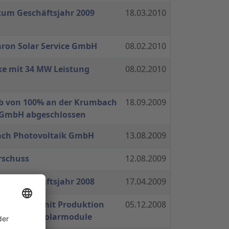
zum Geschäftsjahr 2009
18.03.2010
ron Solar Service GmbH
08.02.2010
ke mit 34 MW Leistung
08.02.2010
b von 100% an der Krumbach
18.09.2009
 GmbH abgeschlossen
ach Photovoltaik GmbH
13.08.2009
rschuss
12.08.2009
zum Geschäftsjahr 2008
17.04.2009
ux startet mit Produktion
05.12.2008
nschicht-Solarmodule