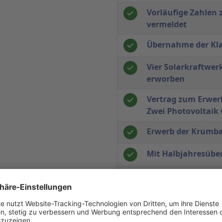
Vorläufige Zahlen 
vermeldet
Übernahme der Kla
Vier Solarkraftwer
erworben
Vertrag zum Erwer
Zwei Photovoltaik
Erwerb der Krumb
Mit Halbjahresübe
Vorläufige Zahlen 
Beteiligung Invent
mikromorpher Dün