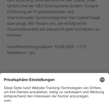
Lars Büsching, Geschäftsführer der Scatec Solar
GmbH und der K&S Solarsysteme GmbH: 'Unsere
Erfahrung als Projektentwickler und
internationaler Systemintegrator hat Capital Stage
überzeugt. Wir freuen uns, die erfolgreiche
Zusammenarbeit bei diesem Projekt fortsetzen zu
können.'
Veröffentlichungsdatum: 18.09.2009 - 17:12
Redakteur: rpu
© 1998-
2026
by GSC Research GmbH
Impressum
Datenschutz