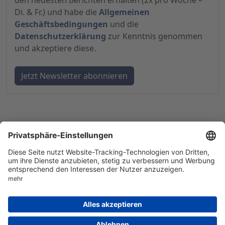
den neuesten Berichten erhalten (2x pro Woche –
Di. & Fr.) und habe die
Allgemeinen
Geschäftsbedingungen
und die
Datenschutzerklärung
zur Kenntnis genommen
und akzeptiere diese.
© 1998-
2026
by GSC Research GmbH
Impressum
Datenschutz