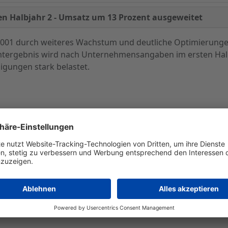
en Halbjahr 2 - Umsatz um 13 Prozent ausgeweitet
 2001 durch weiteres Wachstum und deutliche Optimierunge
amtergebnis wird nach Unternehmensangaben im ersten Hal
igungen stark belastet.
n mit 19,2 Mio. DM um 13 Prozent. Obwohl sich die Umsätz
 plangemäß erheblich verbessert: Der operative Verlust EBI
ich von minus 72 Prozent auf minus 46 Prozent. Das EBITDA
te von minus 61 Prozent auf minus 32 Prozent halbiert we
iteren Angaben zufolge insbesondere in der Erhöhung der 
gen von 24 Prozent auf 35 Prozent.