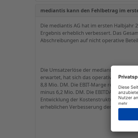
mediantis kann den Fehlbetrag im erst
Die mediantis AG hat im ersten Halbjahr
Ergebnis erheblich verbessert. Das Ges
Abschreibungen auf nicht operative Beteil
Die Umsatzerlöse der mediantis AG stiege
erwartet, hat sich das operative Ergebnis
8,8 Mio. DM. Die EBIT-Marge reduzierte s
minus 6,2 Mio. DM. Die EBITDA-Marge konn
Entwicklung der Kostenstruktur liegen we
erheblichen Verbesserung der Einkaufmar