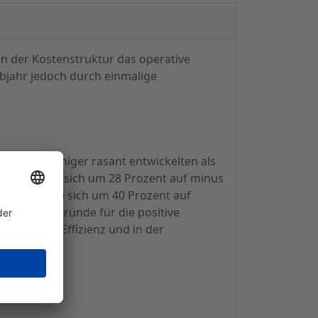
n der Kostenstruktur das operative
bjahr jedoch durch einmalige
e damit weniger rasant entwickelten als
T reduzierte sich um 28 Prozent auf minus
 verbesserte sich um 40 Prozent auf
rden. Die Gründe für die positive
Marketing-Effizienz und in der