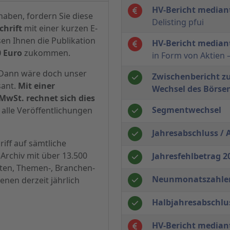
HV-Bericht median
haben, fordern Sie diese
Delisting pfui
hrift
mit einer kurzen E-
sen Ihnen die Publikation
HV-Bericht median
0 Euro
zukommen.
in Form von Aktien –
? Dann wäre doch unser
Zwischenbericht z
sant.
Mit einer
Wechsel des Börs
MwSt. rechnet sich dies
Segmentwechsel
alle Veröffentlichungen
Jahresabschluss / 
iff auf sämtliche
Archiv mit über 13.500
Jahresfehlbetrag 20
hten, Themen-, Branchen-
Neunmonatszahlen
enen derzeit jährlich
Halbjahresabschlus
HV-Bericht median