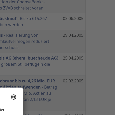
ation der ChooseBooks-
s ZVAB schreitet voran
rückkauf
- Bis zu 615.267
03.06.2005
rben werden
is
- Realisierung von
29.04.2005
mlaufvermögen reduziert
berschuss
is AG (ehem. buecher.de AG)
25.04.2005
 großem Stil beflügeln die
ebruar bis zu 4,26 Mio. EUR
02.02.2005
r Aktien aufwenden
- Betrag
von bis zu 2 Mio. Aktien zu
ichen Kurs von 2,13 EUR je