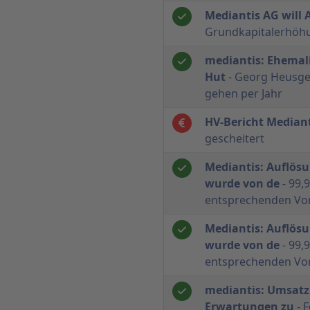
Mediantis AG will
Grundkapitalerhöhu
mediantis: Ehemal
Hut
- Georg Heusge
gehen per Jahr
HV-Bericht Median
gescheitert
Mediantis: Auflös
wurde von de
- 99,
entsprechenden Vor
Mediantis: Auflös
wurde von de
- 99,
entsprechenden Vor
mediantis: Umsatz 
Erwartungen zu
- F