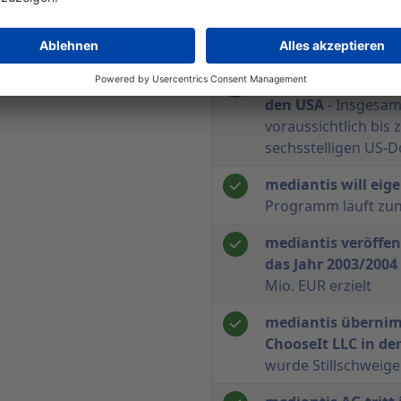
mediantis setzt Ak
weitere 2,0 Millione
zurückgekauft wer
mediantis beabsich
den USA
- Insgesamt
voraussichtlich bis 
sechsstelligen US-
mediantis will eig
Programm läuft zunä
mediantis veröffen
das Jahr 2003/2004
Mio. EUR erzielt
mediantis übernim
ChooseIt LLC in de
wurde Stillschweige