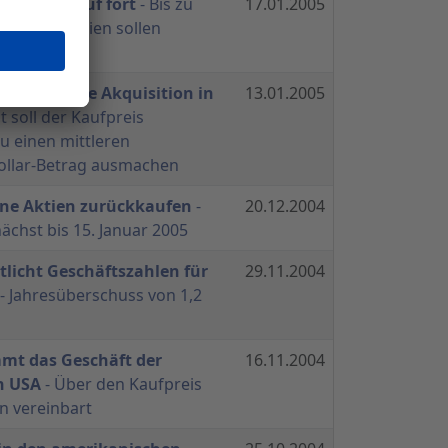
tienrückkauf fort
- Bis zu
17.01.2005
n eigene Aktien sollen
den
tigt weitere Akquisition in
13.01.2005
 soll der Kaufpreis
zu einen mittleren
Dollar-Betrag ausmachen
ene Aktien zurückkaufen
-
20.12.2004
chst bis 15. Januar 2005
tlicht Geschäftszahlen für
29.11.2004
- Jahresüberschuss von 1,2
mt das Geschäft der
16.11.2004
n USA
- Über den Kaufpreis
n vereinbart