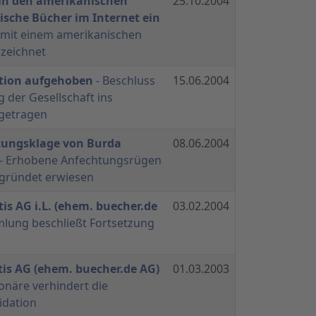
 in den amerikanischen
25.10.2004
ische Bücher im Internet ein
g mit einem amerikanischen
zeichnet
ation aufgehoben
- Beschluss
15.06.2004
g der Gesellschaft ins
ngetragen
tungsklage von Burda
08.06.2004
- Erhobene Anfechtungsrügen
egründet erwiesen
is AG i.L. (ehem. buecher.de
03.02.2004
lung beschließt Fortsetzung
is AG (ehem. buecher.de AG)
01.03.2003
ionäre verhindert die
idation