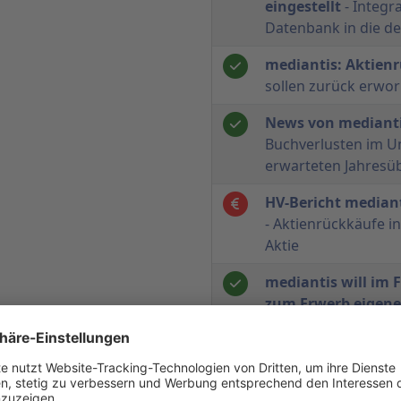
eingestellt
- Integr
Datenbank in die de
mediantis: Aktien
sollen zurück erwo
News von mediant
Buchverlusten im U
erwarteten Jahresü
HV-Bericht mediant
- Aktienrückkäufe in
Aktie
mediantis will im F
zum Erwerb eigene
erlaubt den Erwerb 
einem durchschnittl
Stückaktie