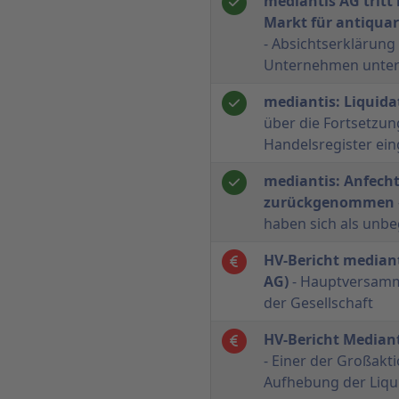
mediantis AG tritt
Markt für antiquar
- Absichtserklärun
Unternehmen unter
mediantis: Liquid
über die Fortsetzun
Handelsregister ei
mediantis: Anfech
zurückgenommen
haben sich als unb
HV-Bericht mediant
AG)
- Hauptversamm
der Gesellschaft
HV-Bericht Mediant
- Einer der Großakt
Aufhebung der Liqu