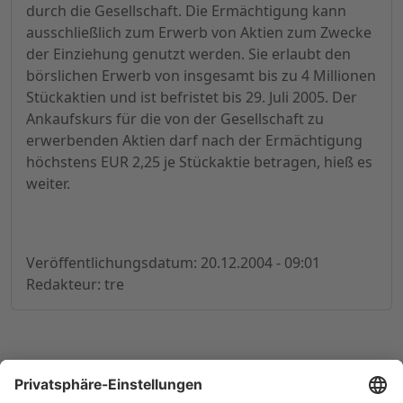
durch die Gesellschaft. Die Ermächtigung kann
ausschließlich zum Erwerb von Aktien zum Zwecke
der Einziehung genutzt werden. Sie erlaubt den
börslichen Erwerb von insgesamt bis zu 4 Millionen
Stückaktien und ist befristet bis 29. Juli 2005. Der
Ankaufskurs für die von der Gesellschaft zu
erwerbenden Aktien darf nach der Ermächtigung
höchstens EUR 2,25 je Stückaktie betragen, hieß es
weiter.
Veröffentlichungsdatum: 20.12.2004 - 09:01
Redakteur: tre
© 1998-
2026
by GSC Research GmbH
Impressum