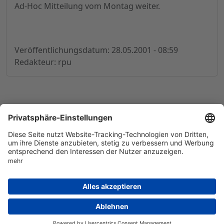
Ad-Hoc Mitteilung vom Montag weiter.
Veröffentlichungsdatum: 28.05.2001 - 08:59
Redakteur: rpu
© 1998-
2026
by GSC Research GmbH
Impressum
Datenschutz