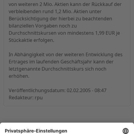
von weiteren 2 Mio. Aktien kann der Rückkauf der
verbleibenden rund 1,2 Mio. Aktien unter
Berücksichtigung der hierbei zu beachtenden
bilanziellen Vorgaben noch zu
Durchschnittskursen von mindestens 1,99 EUR je
Stückaktie erfolgen.
In Abhängigkeit von der weiteren Entwicklung des
Ertrages im laufenden Geschäftsjahr kann der
letztgenannte Durchschnittskurs sich noch
erhöhen.
Veröffentlichungsdatum: 02.02.2005 - 08:47
Redakteur: rpu
© 1998-
2026
by GSC Research GmbH
Impressum