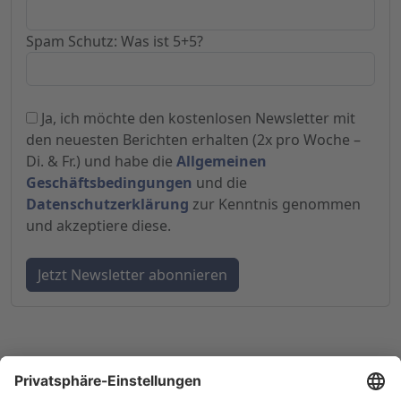
Spam Schutz: Was ist 5+5?
Ja, ich möchte den kostenlosen Newsletter mit
den neuesten Berichten erhalten (2x pro Woche –
Di. & Fr.) und habe die
Allgemeinen
Geschäftsbedingungen
und die
Datenschutzerklärung
zur Kenntnis genommen
und akzeptiere diese.
© 1998-
2026
by GSC Research GmbH
Impressum