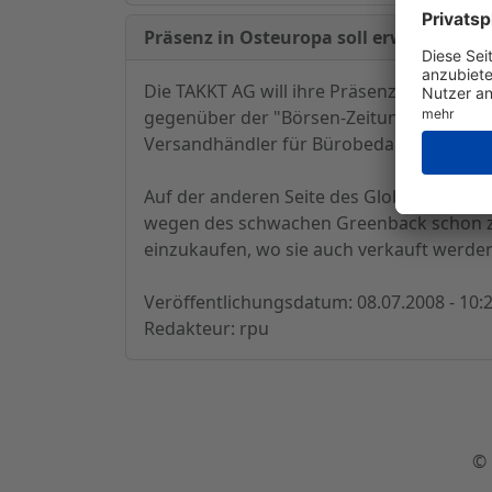
Präsenz in Osteuropa soll erweitert we
Die TAKKT AG will ihre Präsenz in Osteur
gegenüber der "Börsen-Zeitung". Dabei 
Versandhändler für Bürobedarf und Betrie
Auf der anderen Seite des Globus, in Nor
wegen des schwachen Greenback schon zwei
einzukaufen, wo sie auch verkauft werden
Veröffentlichungsdatum: 08.07.2008 - 10:
Redakteur: rpu
© 