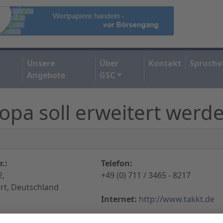
Unsere
Über
Kontakt
Spruchv
Angebote
GSC
opa soll erweitert werd
.:
Telefon:
2,
+49 (0) 711 / 3465 - 8217
rt, Deutschland
Internet:
http://www.takkt.de