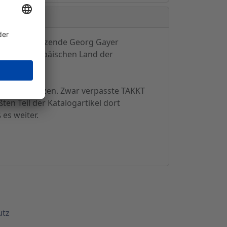
rstandsvorsitzende Georg Gayer
hem osteuropäischen Land der
llar in Grenzen. Zwar verpasste TAKKT
en Teil der Katalogartikel dort
es weiter.
utz