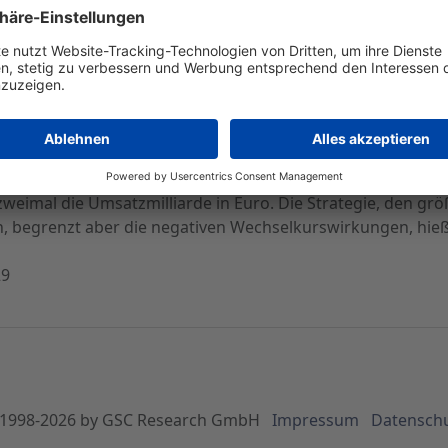
rden
opa spätestens 2009 weiter ausbauen. Dies erklärte der Vo
wollte der Manager jedoch keine Angaben machen, in welc
bsausstattung eine neue Niederlassung eröffnen will.
damerika, hält sich die Belastung durch den angezählten Do
mal die Umsatzmilliarde in Euro. Die Strategie, den größt
, begrenzt aber die negativen Wechselkurswirkungen, hieß 
29
1998-
2026
by GSC Research GmbH
Impressum
Datensch