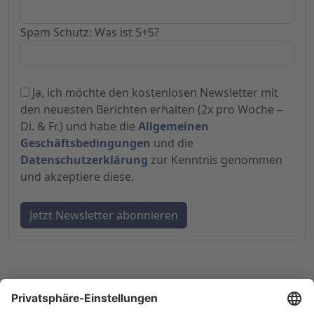
Spam Schutz: Was ist 5+5?
Ja, ich möchte den kostenlosen Newsletter mit
den neuesten Berichten erhalten (2x pro Woche –
Di. & Fr.) und habe die
Allgemeinen
Geschäftsbedingungen
und die
Datenschutzerklärung
zur Kenntnis genommen
und akzeptiere diese.
© 1998-
2026
by GSC Research GmbH
Impressum