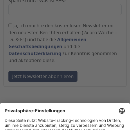
Spam Schutz: Was ist 5+5?
Ja, ich möchte den kostenlosen Newsletter mit
den neuesten Berichten erhalten (2x pro Woche –
Di. & Fr.) und habe die
Allgemeinen
Geschäftsbedingungen
und die
Datenschutzerklärung
zur Kenntnis genommen
und akzeptiere diese.
© 1998-
2026
by GSC Research GmbH
Impressum
Datenschutz