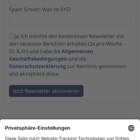
Spam Schutz: Was ist 5+5?
Ja, ich möchte den kostenlosen Newsletter mit
den neuesten Berichten erhalten (2x pro Woche –
Di. & Fr.) und habe die
Allgemeinen
Geschäftsbedingungen
und die
Datenschutzerklärung
zur Kenntnis genommen
und akzeptiere diese.
© 1998-
2026
by GSC Research GmbH
Impressum
Datenschutz