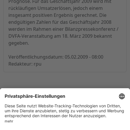
Prognose. Für das Geschäftsjahr 2009 wird mit
rückläufigen Umsatzerlösen, jedoch einem
insgesamt positiven Ergebnis gerechnet. Die
endgültigen Zahlen für das Geschäftsjahr 2008
werden im Rahmen einer Bilanzpressekonferenz /
DVFA-Veranstaltung am 18. März 2009 bekannt
gegeben.
Veröffentlichungsdatum: 05.02.2009 - 08:00
Redakteur: rpu
© 1998-
2026
by GSC Research GmbH
Impressum
Datenschutz