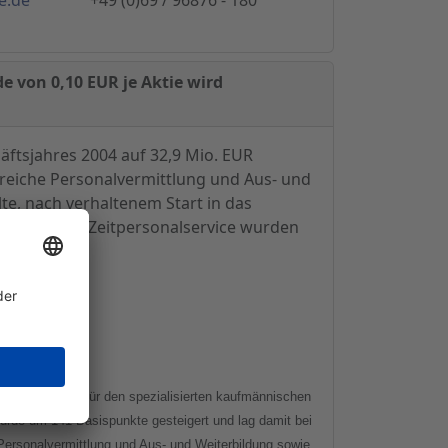
e von 0,10 EUR je Aktie wird
ftsjahres 2004 auf 32,9 Mio. EUR
bereiche Personalvermittlung und Aus- und
te, nach verhaltenem Start in das
 Im Bereich Zeitpersonalservice wurden
wachsen sein. Für den spezialisierten kaufmännischen
rde um 141 Basispunkte gesteigert und lag damit bei
Personalvermittlung und Aus- und Weiterbildung sowie