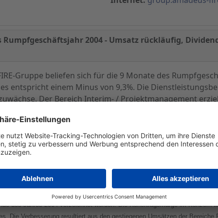
s Rumpfgeschäftsjahr 2004 - Umsatz rückläufig, Dividend
E-Gruppe beliefen sich für die 9 Monate des Rumpfgeschä
 Dies entspricht einem Minus von 9,3%. Die Dienstleistungs
zuwächse. Der Bereich Interim- / Projektmanagement erziel
starke Umsatzzuwächse und schloss auf Vorjahresniveau ab.
ahreszeitraumes nicht erreicht.
ents insgesamt im Jahr 2004, getrieben durch den gewerblichen Bereich, ge
nde des Jahres 2004 verzeichnet werden. Die Rohertragsmarge im Konzern wu
s. Die Verbesserung resultiert aus den gestiegenen Umsätzen der Bereiche 