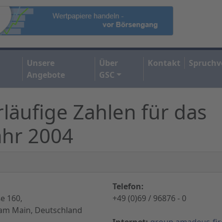
Unsere
Über
Kontakt
Spruchv
Angebote
GSC
läufige Zahlen für das
ahr 2004
Telefon:
e 160,
+49 (0)69 / 96876 - 0
 am Main, Deutschland
Internet:
group.amadeus-fir