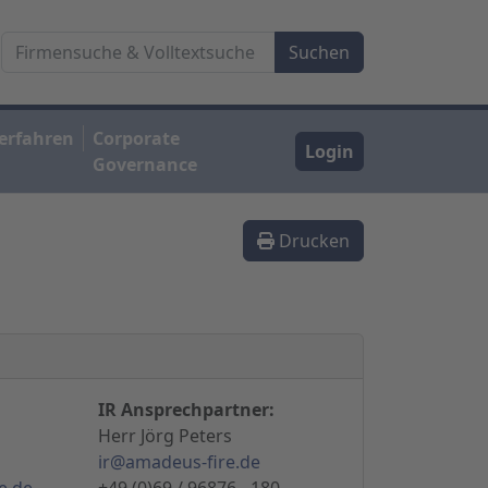
erfahren
Corporate
Login
Governance
Drucken
IR Ansprechpartner:
Herr Jörg Peters
ir@amadeus-fire.de
e.de
+49 (0)69 / 96876 - 180