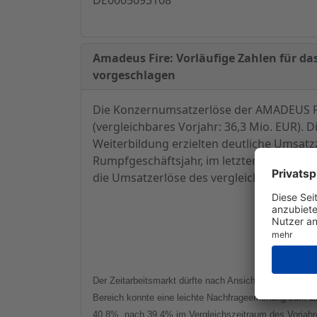
Amadeus Fire: Vorläufige Zahlen für da
vorgeschlagen
Die Konzernumsatzerlöse der AMADEUS FIR
(vergleichbares Vorjahr: 36,3 Mio. EUR).
Weiterbildung erzielten deutliche Umsatz
Rumpfgeschäftsjahr, im letzten Quartal 
die Umsatzerlöse des vergleichbaren Vorj
Der Zeitarbeitsmarkt dürfte nach Ansicht des Managem
Bereich konnte eine leichte Nachfrageerhöhung zum E
40,8%, nach 39,4% im Vergleichszeitraum des Vorjahre