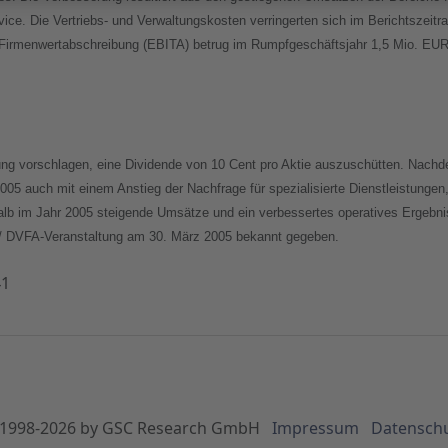
vice. Die Vertriebs- und Verwaltungskosten verringerten sich im Berichtszei
 Firmenwertabschreibung (EBITA) betrug im Rumpfgeschäftsjahr 1,5 Mio. EUR 
ng vorschlagen, eine Dividende von 10 Cent pro Aktie auszuschütten. Nach
r 2005 auch mit einem Anstieg der Nachfrage für spezialisierte Dienstleistun
 im Jahr 2005 steigende Umsätze und ein verbessertes operatives Ergebnis
/ DVFA-Veranstaltung am 30. März 2005 bekannt gegeben.
41
1998-
2026
by GSC Research GmbH
Impressum
Datensch