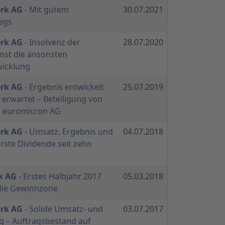
erk AG
- Mit gutem
30.07.2021
egs
erk AG
- Insolvenz der
28.07.2020
st die ansonsten
wicklung
erk AG
- Ergebnis entwickelt
25.07.2019
 erwartet – Beteiligung von
an euromicron AG
erk AG
- Umsatz, Ergebnis und
04.07.2018
erste Dividende seit zehn
k AG
- Erstes Halbjahr 2017
05.03.2018
 die Gewinnzone
erk AG
- Solide Umsatz- und
03.07.2017
g – Auftragsbestand auf