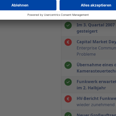
Hans-Ekkehard Do
Vorstand aus
Im 3. Quartal 200
gesteigert
Capital Market Da
Enterprise Communi
Probleme
Übernahme eines d
Kamerasteuertech
Funkwerk erwarte
im 2. Halbjahr
HV-Bericht Funkw
wieder zunehmend 
Neuer Großauftrag