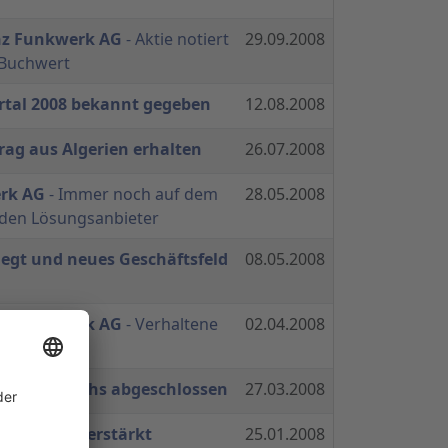
nz Funkwerk AG
- Aktie notiert
29.09.2008
 Buchwert
rtal 2008 bekannt gegeben
12.08.2008
ag aus Algerien erhalten
26.07.2008
erk AG
- Immer noch auf dem
28.05.2008
en Lösungsanbieter
egt und neues Geschäftsfeld
08.05.2008
nz Funkwerk AG
- Verhaltene
02.04.2008
7 mit Zuwachs abgeschlossen
27.03.2008
rankreich verstärkt
25.01.2008