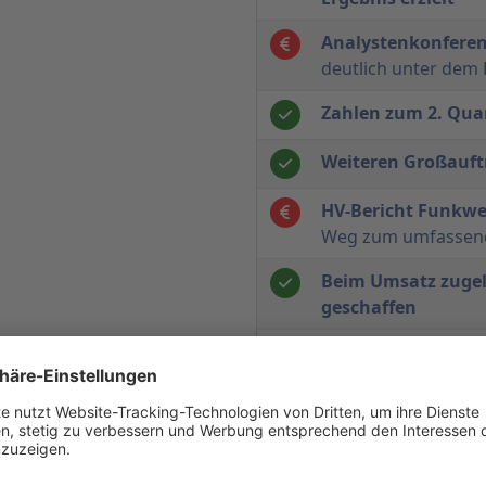
Analystenkonfere
deutlich unter dem
Zahlen zum 2. Qua
Weiteren Großauftr
HV-Bericht Funkw
Weg zum umfassend
Beim Umsatz zugel
geschaffen
Analystenkonfere
Aussichten für 2008
Geschäftsjahr 200
Marktposition in F