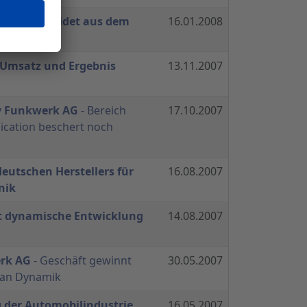
mröse scheidet aus dem
16.01.2008
7 Umsatz und Ergebnis
13.11.2007
y Funkwerk AG
- Bereich
17.10.2007
cation beschert noch
eutschen Herstellers für
16.08.2007
nik
t dynamische Entwicklung
14.08.2007
erk AG
- Geschäft gewinnt
30.05.2007
an Dynamik
 der Automobilindustrie
16.05.2007