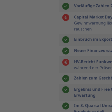
Vorläufige Zahlen 
Capital Market Da
Gewinnwarnung lässt
rauschen
Einbruch im Expor
Neuer Finanzvors
HV-Bericht Funkw
während der Präsent
Zahlen zum Geschä
Ergebnis und Free 
Erwartung
Im 3. Quartal Umsa
Ergebnis erzielt