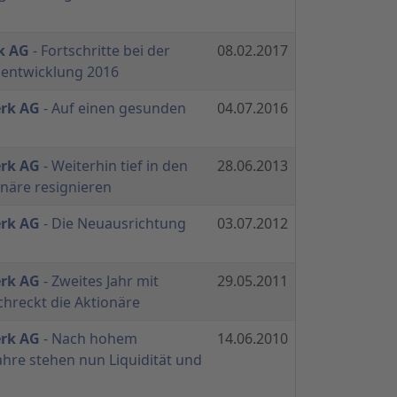
k AG
- Fortschritte bei der
08.02.2017
sentwicklung 2016
erk AG
- Auf einen gesunden
04.07.2016
erk AG
- Weiterhin tief in den
28.06.2013
onäre resignieren
erk AG
- Die Neuausrichtung
03.07.2012
erk AG
- Zweites Jahr mit
29.05.2011
hreckt die Aktionäre
erk AG
- Nach hohem
14.06.2010
hre stehen nun Liquidität und