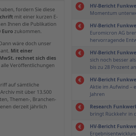
HV-Bericht Funkw
haben, fordern Sie diese
Momentum unterw
hrift
mit einer kurzen E-
sen Ihnen die Publikation
HV-Bericht Funkw
0 Euro
zukommen.
Euromicron AG brem
hervorragende Ent
? Dann wäre doch unser
sant.
Mit einer
HV-Bericht Funkw
MwSt. rechnet sich dies
sich noch besser als
alle Veröffentlichungen
bis zu 28 Prozent 
HV-Bericht Funkw
iff auf sämtliche
Aktie im Aufwind – 
Archiv mit über 13.500
Jahren
hten, Themen-, Branchen-
enen derzeit jährlich
Research Funkwer
bringt Rückkehr in
HV-Bericht Funkw
Ergebnisentwicklun