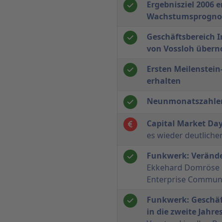
Ergebnisziel 2006 er
Wachstumsprognos
Geschäftsbereich 
von Vossloh übe
Ersten Meilenstein
erhalten
Neunmonatszahlen
Capital Market Da
es wieder deutliche
Funkwerk: Veränd
Ekkehard Domröse k
Enterprise Communi
Funkwerk: Geschäf
in die zweite Jahre