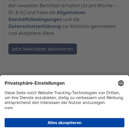
den neuesten Berichten erhalten (2x pro Woche –
Di. & Fr.) und habe die
Allgemeinen
Geschäftsbedingungen
und die
Datenschutzerklärung
zur Kenntnis genommen
und akzeptiere diese.
© 1998-
2026
by GSC Research GmbH
Impressum
Datenschutz