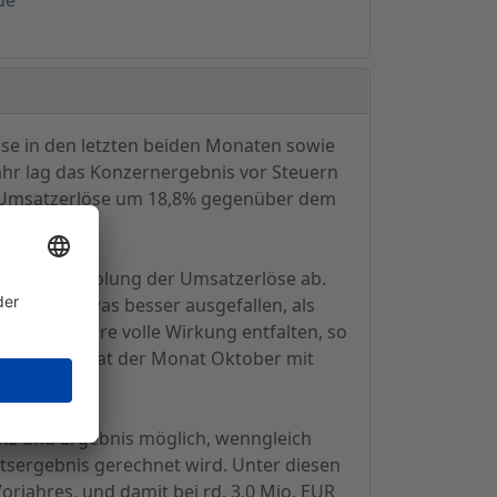
öse in den letzten beiden Monaten sowie
ahr lag das Konzernergebnis vor Steuern
er Umsatzerlöse um 18,8% gegenüber dem
leichte Erholung der Umsatzerlöse ab.
ung ist etwas besser ausgefallen, als
aßnahmen ihre volle Wirkung entfalten, so
lt. Hierzu hat der Monat Oktober mit
tz und Ergebnis möglich, wenngleich
tsergebnis gerechnet wird. Unter diesen
rjahres, und damit bei rd. 3,0 Mio. EUR