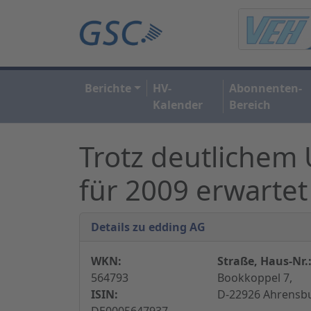
Berichte
HV-
Abonnenten-
Kalender
Bereich
Trotz deutlichem
für 2009 erwartet
Details zu edding AG
WKN:
Straße, Haus-Nr.
564793
Bookkoppel 7,
ISIN:
D-22926 Ahrensbu
DE0005647937