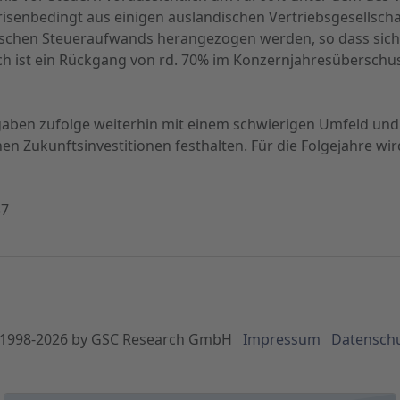
risenbedingt aus einigen ausländischen Vertriebsgesellsch
schen Steueraufwands herangezogen werden, so dass sich i
h ist ein Rückgang von rd. 70% im Konzernjahresüberschus
ngaben zufolge weiterhin mit einem schwierigen Umfeld u
n Zukunftsinvestitionen festhalten. Für die Folgejahre wir
37
1998-
2026
by GSC Research GmbH
Impressum
Datensch