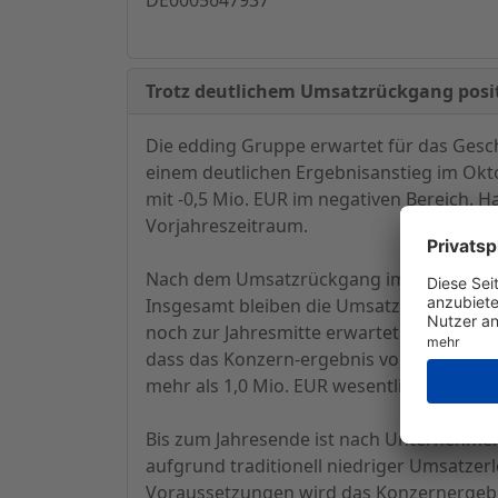
Trotz deutlichem Umsatzrückgang positi
Die edding Gruppe erwartet für das Gesch
einem deutlichen Ergebnisanstieg im Okt
mit -0,5 Mio. EUR im negativen Bereich.
Vorjahreszeitraum.
Nach dem Umsatzrückgang im ersten Halbj
Insgesamt bleiben die Umsatzerlöse jedoc
noch zur Jahresmitte erwartet. Zeitgleic
dass das Konzern-ergebnis vor Steuern zu
mehr als 1,0 Mio. EUR wesentlich beigetr
Bis zum Jahresende ist nach Unternehmen
aufgrund traditionell niedriger Umsatze
Voraussetzungen wird das Konzernergebnis