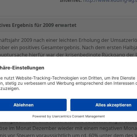
ves Ergebnis für 2009 erwartet
äftsjahr 2009 nach einer leichten Erholung der Umsatzerl
ober ein positives Gesamtergebnis. Nach dem ersten Halbj
 Hauptursache hierfür war der krisenbedingte Rückgang d
ahr zeichnete sich in den darauf folgenden Monaten eine 
h noch um 15,4% hinter dem Vorjahr zurück. Diese Entwickl
h konnten die im 2. Quartal eingeleiteten Kostensenkungsm
m Ende des Monats Oktober mit 2,8 Mio. EUR positiv ausfäl
agen.
sangaben noch eine weitere leichte Verbesserung in Umsa
rlöse im Monat Dezember wieder mit einem negativen Mona
 vor Steuern voraussichtlich um rd. 60% unter dem des Vo