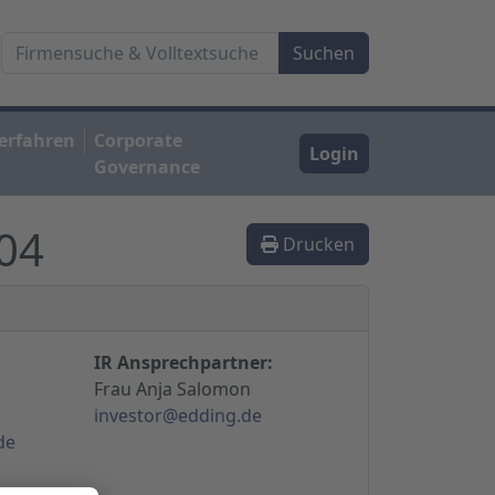
erfahren
Corporate
Login
Governance
004
Drucken
IR Ansprechpartner:
Frau Anja Salomon
investor@edding.de
de