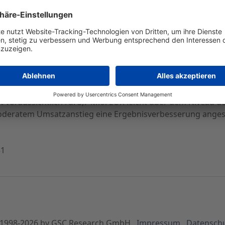
 2004 - Für 2005 wird bei moderatem Umsatzanstieg eine
ahr 2004 nach vorläufigen Zahlen einen Konzernumsatz von 
rentwicklung in Deutschland - insbesondere die strategi
voraussichtlich rd. 3,7 Mio. EUR leicht über dem Niveau des
oderatem Umsatzanstieg eine Ergebnisverbesserung anges
51
1998-
2026
by GSC Research GmbH
Impressum
Datensch