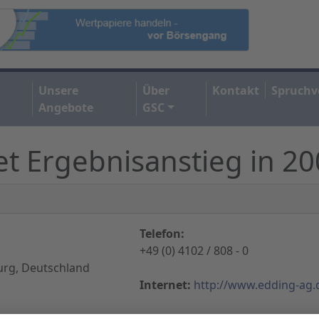
Unsere
Über
Kontakt
Spruchv
Angebote
GSC
t Ergebnisanstieg in 2
:
Telefon:
+49 (0) 4102 / 808 - 0
rg, Deutschland
Internet:
http://www.edding-ag.