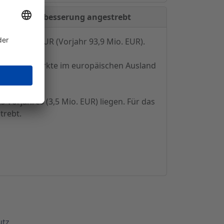
 Ergebnisverbesserung angestrebt
95,3 Mio. EUR (Vorjahr 93,9 Mio. EUR).
schen Keymärkte im europäischen Ausland
 Vorjahres (3,5 Mio. EUR) liegen. Für das
trebt.
utz