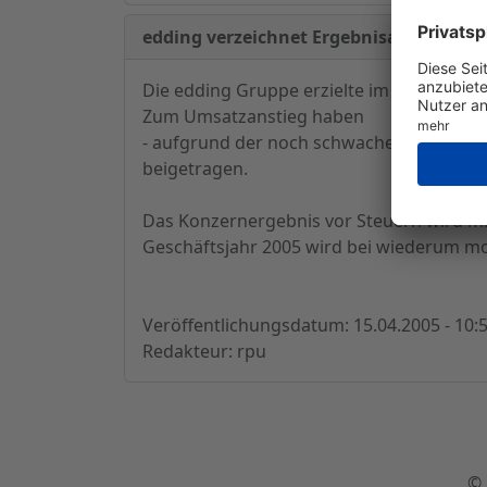
edding verzeichnet Ergebnisanstieg in
Die edding Gruppe erzielte im Geschäftsj
Zum Umsatzanstieg haben
- aufgrund der noch schwachen Konjunktu
beigetragen.
Das Konzernergebnis vor Steuern wird mit 
Geschäftsjahr 2005 wird bei wiederum m
Veröffentlichungsdatum: 15.04.2005 - 10:
Redakteur: rpu
© 