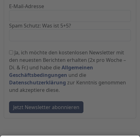
E-Mail-Adresse
Spam Schutz: Was ist 5+5?
Ja, ich möchte den kostenlosen Newsletter mit
den neuesten Berichten erhalten (2x pro Woche –
Di. & Fr.) und habe die
Allgemeinen
Geschäftsbedingungen
und die
Datenschutzerklärung
zur Kenntnis genommen
und akzeptiere diese.