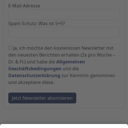
E-Mail-Adresse
Spam Schutz: Was ist 5+5?
Ja, ich möchte den kostenlosen Newsletter mit
den neuesten Berichten erhalten (2x pro Woche –
Di. & Fr.) und habe die
Allgemeinen
Geschäftsbedingungen
und die
Datenschutzerklärung
zur Kenntnis genommen
und akzeptiere diese.