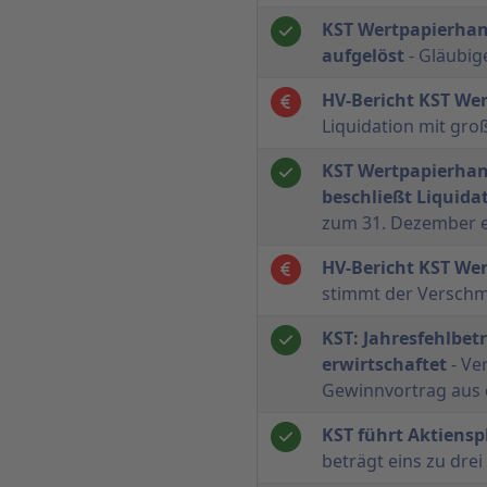
KST Wertpapierhand
aufgelöst
- Gläubig
HV-Bericht KST We
Liquidation mit gro
KST Wertpapierha
beschließt Liquida
zum 31. Dezember e
HV-Bericht KST We
stimmt der Verschm
KST: Jahresfehlbet
erwirtschaftet
- Ve
Gewinnvortrag aus
KST führt Aktiensp
beträgt eins zu drei