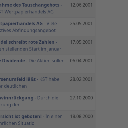
nahme des Tauschangebots
-
12.06.2001
ST Wertpapierhandels AG
rtpapierhandels AG
- Viele
25.05.2001
aktives Abfindungsangebot
el schreibt rote Zahlen
-
17.05.2001
n stellenden Start im Januar
e Dividende
- Die Aktien sollen
06.04.2001
rsenumfeld läßt
- KST habe
28.02.2001
r deutlichen
Gewinnrückgang
- Durch die
27.10.2000
erung der
rsicht ist geboten!
- In einer
18.08.2000
rlichen Situatio