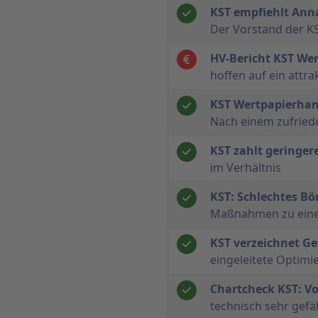
KST empfiehlt An
Der Vorstand der K
HV-Bericht KST We
hoffen auf ein attr
KST Wertpapierhand
Nach einem zufriede
KST zahlt geringer
im Verhältnis
KST: Schlechtes Bö
Maßnahmen zu eine
KST verzeichnet 
eingeleitete Optimi
Chartcheck KST: Vo
technisch sehr gefäh