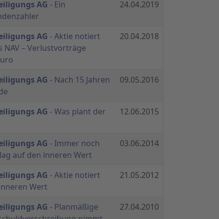
eiligungs AG
- Ein
24.04.2019
endenzahler
eiligungs AG
- Aktie notiert
20.04.2018
 NAV – Verlustvorträge
Euro
eiligungs AG
- Nach 15 Jahren
09.05.2016
de
eiligungs AG
- Was plant der
12.06.2015
eiligungs AG
- Immer noch
03.06.2014
lag auf den inneren Wert
eiligungs AG
- Aktie notiert
21.05.2012
 inneren Wert
eiligungs AG
- Planmäßige
27.04.2010
schuldverschreibung nimmt