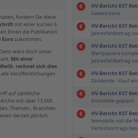
HV-Bericht KST Bet
Gewinnzone
haben, fordern Sie diese
hrift
mit einer kurzen E-
HV-Bericht KST Bet
sen Ihnen die Publikation
Jahresfehlbetrag vo
0 Euro
zukommen.
HV-Bericht KST Bet
? Dann wäre doch unser
Wertpapiere komple
sant.
Mit einer
Jahresfehlbetrag vo
MwSt. rechnet sich dies
HV-Bericht KST Bet
alle Veröffentlichungen
Dividende - Kauf ei
iff auf sämtliche
HV-Bericht KST Bet
Archiv mit über 13.500
Immobilie geplant
hten, Themen-, Branchen-
HV-Bericht KST Bet
enen derzeit jährlich
Immobilie soll die 
Verlustvortrags be