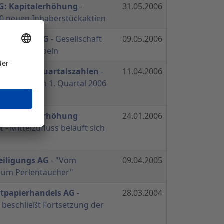
AG: Kapitalerhöhung
-
31.05.2006
0 neuen Inhaberstückaktien
eiligungs AG
- Gesellschaft
09.05.2006
2006 verdoppeln
AG meldet Quartalszahlen
-
11.04.2006
 klettert im 1. Quartal 2006
. EUR
AG: Kapitalerhöhung
24.01.2006
t
- Mittelzufluss beläuft sich
eiligungs AG
- "Vom
09.04.2005
 zum Perlentaucher"
rtpapierhandels AG
-
28.03.2004
eschließt Fortsetzung der