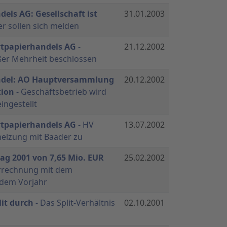
els AG: Gesellschaft ist
31.01.2003
er sollen sich melden
rtpapierhandels AG
-
21.12.2002
ßer Mehrheit beschlossen
ndel: AO Hauptversammlung
20.12.2002
tion
- Geschäftsbetrieb wird
ingestellt
rtpapierhandels AG
- HV
13.07.2002
elzung mit Baader zu
rag 2001 von 7,65 Mio. EUR
25.02.2002
rrechnung mit dem
 dem Vorjahr
lit durch
- Das Split-Verhältnis
02.10.2001