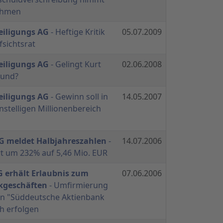
ehmen
eiligungs AG
- Heftige Kritik
05.07.2009
sichtsrat
eiligungs AG
- Gelingt Kurt
02.06.2008
ound?
eiligungs AG
- Gewinn soll in
14.05.2007
nstelligen Millionenbereich
AG meldet Halbjahreszahlen
-
14.07.2006
t um 232% auf 5,46 Mio. EUR
G erhält Erlaubnis zum
07.06.2006
kgeschäften
- Umfirmierung
 in "Süddeutsche Aktienbank
ch erfolgen