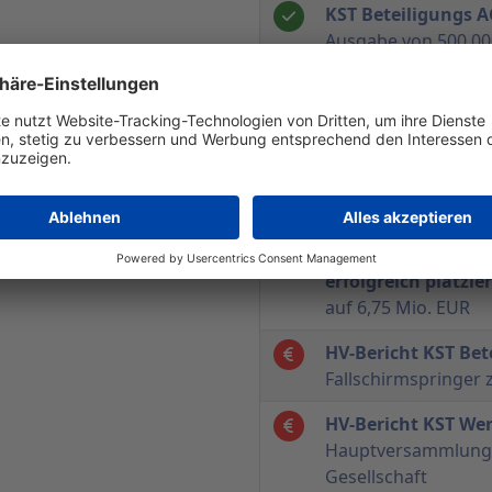
KST Beteiligungs 
Ausgabe von 500.00
HV-Bericht KST Bet
will den Gewinn in 
KST Beteiligungs 
Gewinn nach Steuern
auf 4,2 (Vj. 0,6) Mio
KST Beteiligungs 
erfolgreich platzier
auf 6,75 Mio. EUR
HV-Bericht KST Bet
Fallschirmspringer
HV-Bericht KST We
Hauptversammlung b
Gesellschaft