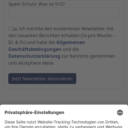
Spam Schutz: Was ist 5+5?
Ja, ich möchte den kostenlosen Newsletter mit
den neuesten Berichten erhalten (2x pro Woche –
Di. & Fr.) und habe die
Allgemeinen
Geschäftsbedingungen
und die
Datenschutzerklärung
zur Kenntnis genommen
und akzeptiere diese.
© 1998-
2026
by GSC Research GmbH
Impressum
Datenschutz