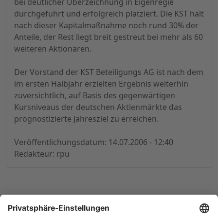
bei deutlicher Überzeichnung in Eigenregie
durchgeführt und erfolgreich platziert. Die KST hält
nach dieser Kapitalmaßnahme noch rund 30% der
Anteile, der Rest liegt breit gestreut bei mehr als 60
weiteren Aktionären.
Der Vorstand der KST Beteiligungs AG ist nach dem
im ersten Halbjahr erzielten Ergebnis weiterhin
zuversichtlich, auf Basis des gegenwärtigen
Kursniveaus der deutschen Aktienmärkte das
prognostizierte Jahresziel zu erreichen.
Veröffentlichungsdatum: 14.07.2006 - 12:40
Redakteur: rpu
© 1998-
2026
by GSC Research GmbH
Impressum