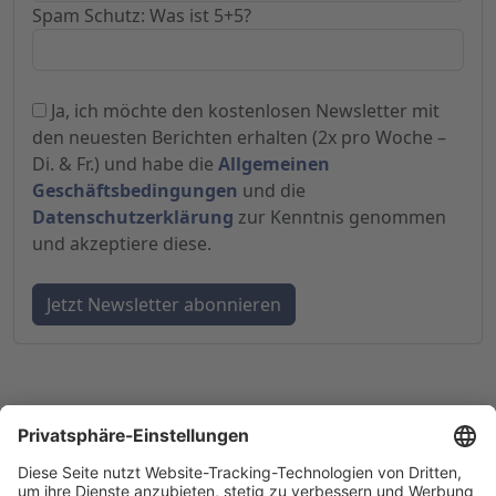
Spam Schutz: Was ist 5+5?
Ja, ich möchte den kostenlosen Newsletter mit
den neuesten Berichten erhalten (2x pro Woche –
Di. & Fr.) und habe die
Allgemeinen
Geschäftsbedingungen
und die
Datenschutzerklärung
zur Kenntnis genommen
und akzeptiere diese.
© 1998-
2026
by GSC Research GmbH
Impressum
Datenschutz