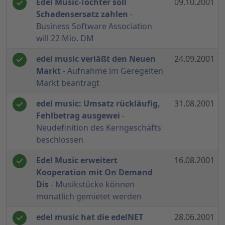
Edel Music-Tochter soll
09.10.2001
Schadensersatz zahlen
-
Business Software Association
will 22 Mio. DM
edel music verläßt den Neuen
24.09.2001
Markt
- Aufnahme im Geregelten
Markt beantragt
edel music: Umsatz rückläufig,
31.08.2001
Fehlbetrag ausgewei
-
Neudefinition des Kerngeschäfts
beschlossen
Edel Music erweitert
16.08.2001
Kooperation mit On Demand
Dis
- Musikstücke können
monatlich gemietet werden
edel music hat die edelNET
28.06.2001