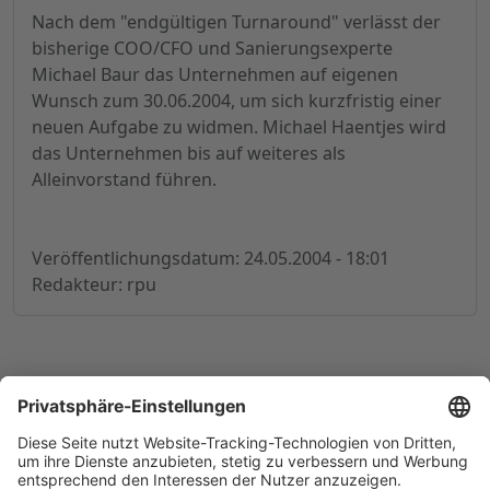
Nach dem "endgültigen Turnaround" verlässt der
bisherige COO/CFO und Sanierungsexperte
Michael Baur das Unternehmen auf eigenen
Wunsch zum 30.06.2004, um sich kurzfristig einer
neuen Aufgabe zu widmen. Michael Haentjes wird
das Unternehmen bis auf weiteres als
Alleinvorstand führen.
Veröffentlichungsdatum: 24.05.2004 - 18:01
Redakteur: rpu
© 1998-
2026
by GSC Research GmbH
Impressum
Datenschutz