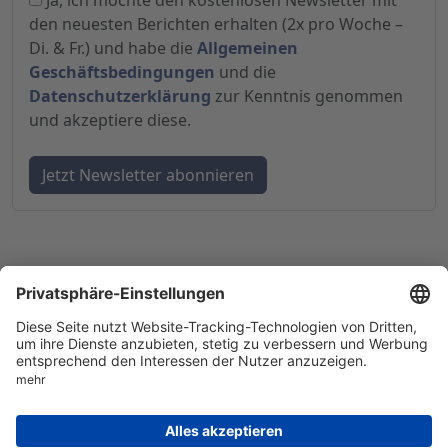
Ja, ich möchte den kostenlosen Newsletter mit
den neuesten Berichten erhalten (2x pro Woche –
Di. & Fr.) und habe die
Allgemeinen
Geschäftsbedingungen
und die
Datenschutzerklärung
zur Kenntnis genommen
und akzeptiere diese.
© 1998-
2026
by GSC Research GmbH
Impressum
Datenschutz