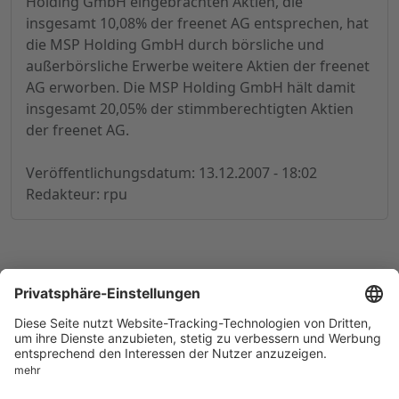
Holding GmbH eingebrachten Aktien, die
insgesamt 10,08% der freenet AG entsprechen, hat
die MSP Holding GmbH durch börsliche und
außerbörsliche Erwerbe weitere Aktien der freenet
AG erworben. Die MSP Holding GmbH hält damit
insgesamt 20,05% der stimmberechtigten Aktien
der freenet AG.
Veröffentlichungsdatum: 13.12.2007 - 18:02
Redakteur: rpu
© 1998-
2026
by GSC Research GmbH
Impressum
Datenschutz