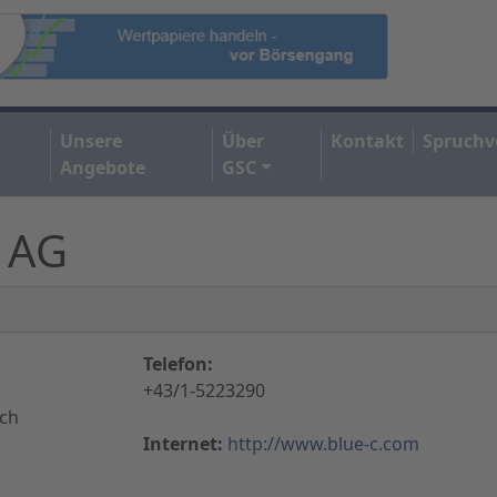
Unsere
Über
Kontakt
Spruchv
Angebote
GSC
g AG
Telefon:
+43/1-5223290
ich
Internet:
http://www.blue-c.com