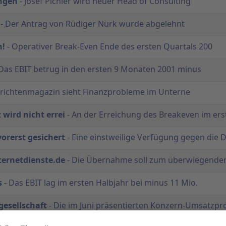
ungen
- Josef Pichler wird neuer Head of Consulting
- Der Antrag von Rüdiger Nürk wurde abgelehnt
n!
- Operativer Break-Even Ende des ersten Quartals 200
Das EBIT betrug in den ersten 9 Monaten 2001 minus
richtenmagazin sieht Finanzprobleme im Unterne
 wird nicht errei
- An der Erreichung des Breakeven im ers
orerst gesichert
- Eine einstweilige Verfügung gegen die 
ternetdienste.de
- Die Übernahme soll zum überwiegenden 
s
- Das EBIT lag im ersten Halbjahr bei minus 11 Mio.
gesellschaft
- Die im Juni präsentierten Konzern-Umsatzp