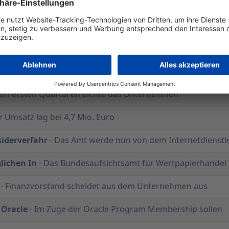
neinschätzung
- Die Blue C Consulting AG wehrt sich gegen
panien auf
- Die Blue C Consulting AG revidiert ihre
e Marktentwicklung im zweiten Quartal liege
ting & Incubation
- Offener Umgang mit gravierenden Feh
 Im ersten Quartal erreichte das Unternehmen
r Umsatz lag bei 4,7 Mio. Euro
siderverfahr
- Das Amt werde nun von dem Internetdienstle
lichen In
- Das Bundesaufsichtsamt für Wertpapierhandel
- Finanzvorstand scheidet aus dem Unternehmen aus
 Oracle
- Im Zuge der Oracle Program Membership sollen