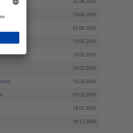
 die
25.06.2001
13.06.2001
01.06.2001
lern!
13.05.2001
10.05.2001
23.03.2001
ister
15.03.2001
 h
07.03.2001
18.01.2001
18.12.2000