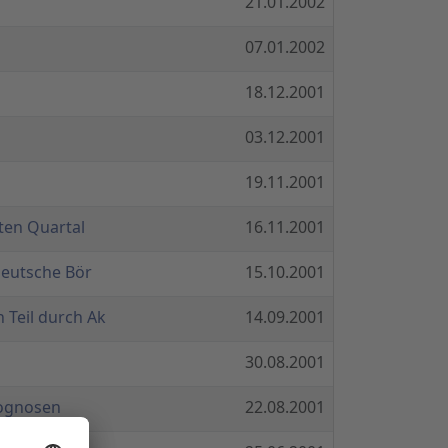
21.01.2002
07.01.2002
18.12.2001
03.12.2001
19.11.2001
ten Quartal
16.11.2001
Deutsche Bör
15.10.2001
Teil durch Ak
14.09.2001
30.08.2001
rognosen
22.08.2001