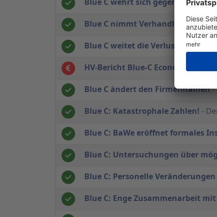
Blue C wehrt sich gegen Analyste
Blue C nimmt Verhandlungen in S
Blue C weitet die Verluste aus
- Di
HV-Bericht Blue-C Economy Consul
Blue C ändert den Firmennamen
-
Blue C: Katastrophale Zahlen!
- De
Blue C: BaWe eröffnet formales In
Blue C: Untersuchungen über mög
Blue C: Personelle Veränderungen
Blue C: Enge Zusammenarbeit mit