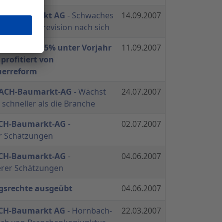
CH-Baumarkt AG
- Schwaches
14.09.2007
ht Prognoserevision nach sich
 2007/2008 15% unter Vorjahr
11.09.2007
profitiert von
erreform
BACH-Baumarkt-AG
- Wächst
24.07.2007
 schneller als die Branche
CH-Baumarkt-AG
-
02.07.2007
r Schätzungen
CH-Baumarkt-AG
-
04.06.2007
erer Schätzungen
gsrechte ausgeübt
04.06.2007
CH-Baumarkt AG
- Hornbach-
22.03.2007