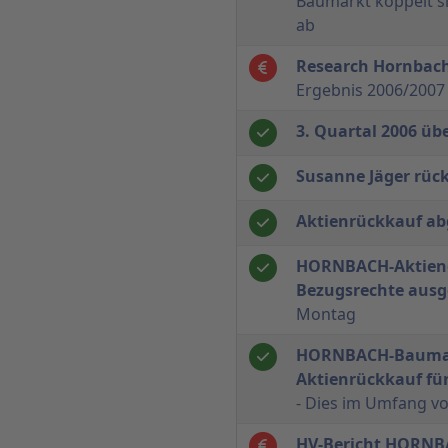
Baumarkt koppelt s
ab
Research Hornbac
Ergebnis 2006/2007
3. Quartal 2006 ü
Susanne Jäger rück
Aktienrückkauf ab
HORNBACH-Aktieno
Bezugsrechte aus
Montag
HORNBACH-Baumar
Aktienrückkauf fü
- Dies im Umfang vo
HV-Bericht HORN