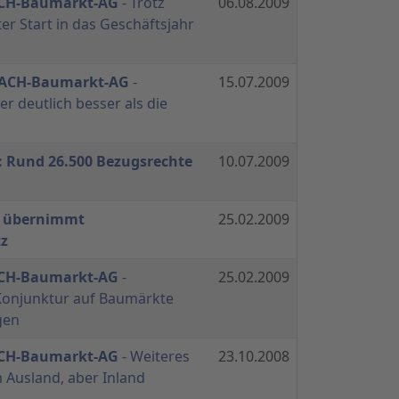
CH-Baumarkt-AG
- Trotz
06.08.2009
er Start in das Geschäftsjahr
BACH-Baumarkt-AG
-
15.07.2009
er deutlich besser als die
: Rund 26.500 Bezugsrechte
10.07.2009
h übernimmt
25.02.2009
tz
CH-Baumarkt-AG
-
25.02.2009
Konjunktur auf Baumärkte
gen
CH-Baumarkt-AG
- Weiteres
23.10.2008
Ausland, aber Inland