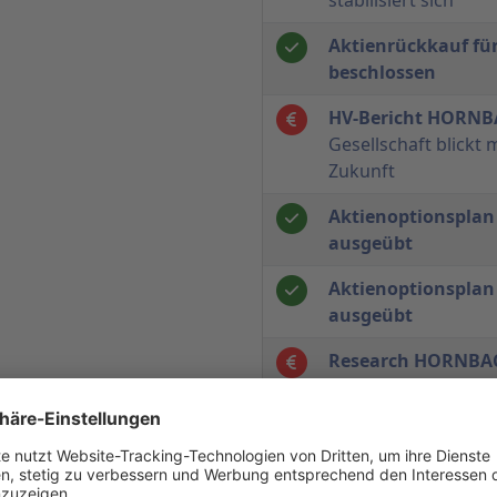
Aktienrückkauf fü
beschlossen
HV-Bericht HORN
Gesellschaft blickt 
Zukunft
Aktienoptionsplan
ausgeübt
Aktienoptionsplan 
ausgeübt
Research HORNBA
gespaltene Entwick
Auslandsaktivitäten
Research HORNBA
Überarbeitung uns