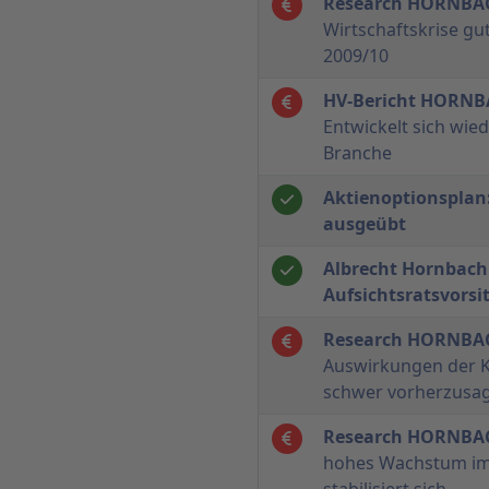
Research HORNBA
Wirtschaftskrise gut
2009/10
HV-Bericht HORN
Entwickelt sich wied
Branche
Aktienoptionsplan
ausgeübt
Albrecht Hornbac
Aufsichtsratsvorsi
Research HORNBA
Auswirkungen der 
schwer vorherzusa
Research HORNBA
hohes Wachstum im 
stabilisiert sich