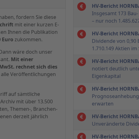
HV-Bericht HORN
Insgesamt 173 Bau-
haben, fordern Sie diese
– nur noch 1.485.62
hrift
mit einer kurzen E-
sen Ihnen die Publikation
HV-Bericht HORN
0 Euro
zukommen.
Dividende von 0,90 
1.710.149 Aktien im
? Dann wäre doch unser
sant.
Mit einer
HV-Bericht HORN
MwSt. rechnet sich dies
notiert deutlich u
alle Veröffentlichungen
Eigenkapital
HV-Bericht HORN
iff auf sämtliche
Prognoseanhebung i
Archiv mit über 13.500
erwarten
hten, Themen-, Branchen-
enen derzeit jährlich
HV-Bericht HORN
Unveränderte Divi
HV-Bericht HORN