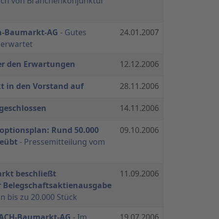
ich von Branchenkonjunktur
h-Baumarkt-AG
- Gutes
24.01.2007
 erwartet
ber den Erwartungen
12.12.2006
t in den Vorstand auf
28.11.2006
geschlossen
14.11.2006
ptionsplan: Rund 50.000
09.10.2006
geübt
- Pressemitteilung vom
kt beschließt
11.09.2006
r Belegschaftsaktienausgabe
n bis zu 20.000 Stück
BACH-Baumarkt-AG
- Im
19.07.2006