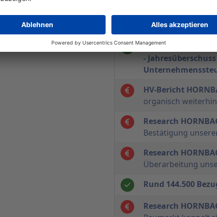
Research HORNBA
zweites Quartal zie
EBIT im 2. Quartal
- Jahresüberschuss 
Unternehmenssteu
HV-Bericht HORN
organisch weiterhin
Research HORNBA
Bestätigung unsere
Research HORNBA
Überarbeitung uns
Rund 144.500 Bezu
Research HORNBA