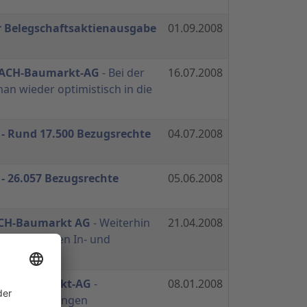
r Belegschaftsaktienausgabe
01.09.2008
BACH-Baumarkt-AG
- Bei der
16.07.2008
man wieder optimistisch in die
 - Rund 17.500 Bezugsrechte
04.07.2008
- 26.057 Bezugsrechte
05.06.2008
CH-Baumarkt AG
- Weiterhin
21.04.2008
lung zwischen In- und
CH-Baumarkt-AG
-
08.01.2008
erer Schätzungen