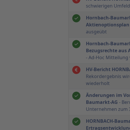
schwierigen Umfeld
Hornbach-Baumark
Aktienoptionsplan
ausgeübt
Hornbach-Baumark
Bezugsrechte aus 
- Ad-Hoc Mitteilun
HV-Bericht HORN
Rekordergebnis wird
wiederholt
Änderungen im Vo
Baumarkt-AG
- Ber
Unternehmen zum 3
HORNBACH-Baumark
Ertragsentwicklun