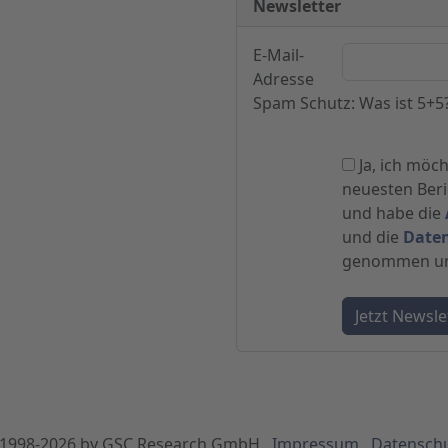
Newsletter
E-Mail-
Adresse
Spam Schutz: Was ist 5+5
Ja, ich möc
neuesten Beric
und habe die
und die
Date
genommen und
1998-
2026
by GSC Research GmbH
Impressum
Datensch