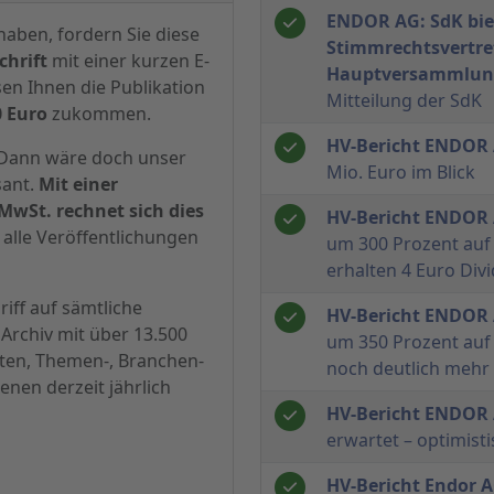
ENDOR AG: SdK bie
haben, fordern Sie diese
Stimmrechtsvertre
hrift
mit einer kurzen E-
Hauptversammlung
sen Ihnen die Publikation
Mitteilung der SdK
0 Euro
zukommen.
HV-Bericht ENDOR
? Dann wäre doch unser
Mio. Euro im Blick
sant.
Mit einer
MwSt. rechnet sich dies
HV-Bericht ENDOR
alle Veröffentlichungen
um 300 Prozent auf 
erhalten 4 Euro Div
iff auf sämtliche
HV-Bericht ENDOR
Archiv mit über 13.500
um 350 Prozent auf 
hten, Themen-, Branchen-
noch deutlich mehr
enen derzeit jährlich
HV-Bericht ENDOR
erwartet – optimist
HV-Bericht Endor 