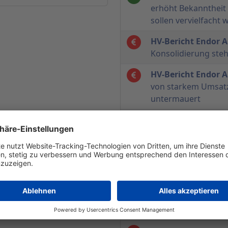
erhöht Bekannthei
sollen vervielfacht
HV-Bericht Endor 
Konsolidierung steh
HV-Bericht Endor 
von starkem Umsat
untermauert
HV-Bericht Endor 
positiv
HV-Bericht Endor 
Firmengeschichte – 
negativ
HV-Bericht Endor 
an der Börse