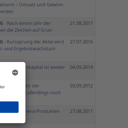
t enorm – Umsatz und Gewinn
 werden
AG
- Nach einem Jahr der
21.08.2017
en die Zeichen auf Grün
AG
- Kurssprung der Aktie wird
27.07.2016
z- und Ergebniswachstum
AG
- Das Eigenkapital ist wieder
04.09.2014
AG
- Bestes Jahr der
03.09.2012
Eigenkapital allerdings noch
AG
- Mit High-end-Produkten
27.08.2011