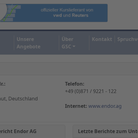
Unsere
Über
Kontakt
Spruchv
Angebote
GSC
r.:
Telefon:
+49 (0)871 / 9221 - 122
ut, Deutschland
Internet:
www.endor.ag
Letzte Berichte zum U
ericht Endor AG